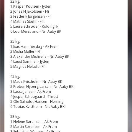
32 kg.
1 Kasper Poulsen - Jyden
2 Jonas H Jakobsen - Ffi
3 Frederik Jørgensen - Ffi
4 Mathias Stæhr - Ffi
5 Laura Schrøder - Kolding IF
6 Loui Merstrand - Nr. Aaby BK
35 kg.
1 Isac Hammerslag - Ak Frem
2 Misha Møller - Ffi
3 Alexander Mishvelia - Nr. Aaby BK
4 Laust Sommer - Jyden
5 Magnus Neltoft - Ffi
42 kg.
1 Mads Kvistholm - Nr. Aaby BK
2 Preben Nyberg Larsen - Nr. Aaby BK
3 Lasse Jensen - Ak Frem
4 Jesper Schougaard - Thrott
5 Ole Salholdt Hansen - Herning
6 Tobias Kvistholm - Nr. Aaby BK
53 kg.
1 Helene Sørensen - Ak Frem
2 Martin Sørensen - Ak Frem
3 Sebastian Winther - Ak Frem