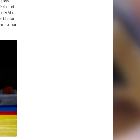
ng syv
et er et
ved VM i
til start
om træner