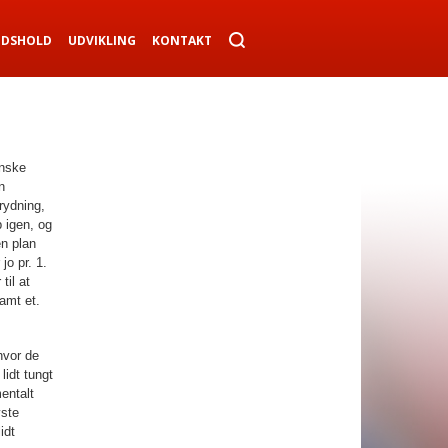
NDSHOLD
UDVIKLING
KONTAKT
anske
n
rydning,
p igen, og
en plan
jo pr. 1.
til at
amt et.
hvor de
lidt tungt
entalt
yste
idt