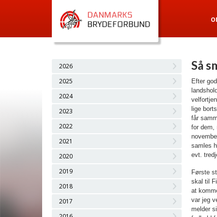
O
Så s
2026
2025
Efter god
landshol
2024
velfortje
lige bort
2023
får samme
2022
for dem, 
november,
2021
samles h
evt. tred
2020
2019
Første st
skal til 
2018
at komme 
var jeg v
2017
melder si
2016