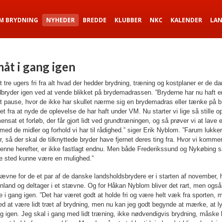
M BRYDNING
NYHEDER
BREDDE
KLUBBER
NKC
KALENDER
LA
måt i gang igen
t tre ugers fri fra alt hvad der hedder brydning, træning og kostplaner er de d
dbryder igen ved at vende blikket på brydemadrassen. ”Bryderne har nu haft e
nt pause, hvor de ikke har skullet nærme sig en brydemadras eller tænke på b
set fra at nyde de oplevelse de har haft under VM. Nu starter vi lige så stille o
nsat et forløb, der får gjort lidt ved grundtræningen, og så prøver vi at lave 
med de midler og forhold vi har til rådighed.” siger Erik Nyblom. ”Farum lukker 
 så der skal de tilknyttede bryder have fjernet deres ting fra. Hvor vi kommer 
enne herefter, er ikke fastlagt endnu. Men både Frederikssund og Nykøbing s
je sted kunne være en mulighed.”
ævne for de et par af de danske landsholdsbrydere er i starten af november, 
Finland og deltager i et stævne. Og for Håkan Nyblom bliver det rart, men også 
i gang igen. ”Det har været godt at holde fri og være helt væk fra sporten, m
ed at være lidt træt af brydning, men nu kan jeg godt begynde at mærke, at l
g igen. Jeg skal i gang med lidt træning, ikke nødvendigvis brydning, måske l