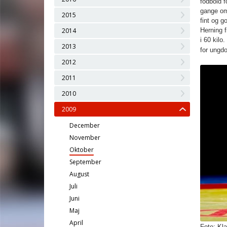
fodbold f
gange om 
2015
fint og g
2014
Herning f
i 60 kilo
2013
for ungd
2012
2011
2010
2009
December
November
Oktober
September
August
Juli
Juni
Maj
April
Foto: Kl