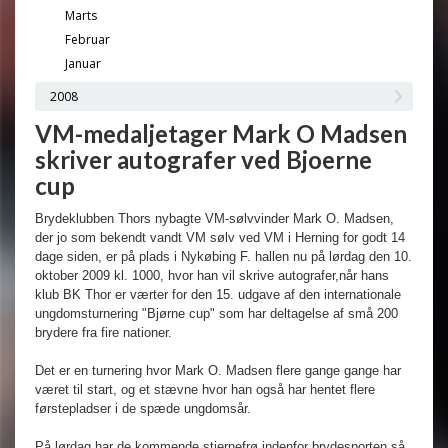
Marts
Februar
Januar
2008
VM-medaljetager Mark O Madsen
skriver autografer ved Bjoerne
cup
Brydeklubben Thors nybagte VM-sølvvinder Mark O. Madsen,
der jo som bekendt vandt VM sølv ved VM i Herning for godt 14
dage siden, er på plads i Nykøbing F. hallen nu på lørdag den 10.
oktober 2009 kl. 1000, hvor han vil skrive autografer,når hans
klub BK Thor er værter for den 15. udgave af den internationale
ungdomsturnering "Bjørne cup" som har deltagelse af små 200
brydere fra fire nationer.
Det er en turnering hvor Mark O. Madsen flere gange gange har
været til start, og et stævne hvor han også har hentet flere
førstepladser i de spæde ungdomsår.
På lørdag har de kommende stjernefrø indenfor brydesporten så