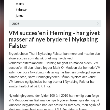
Marts
Februar
Januar
2008
VM succes'en i Herning - har givet
masser af nye brydere i Nykøbing
Falster
Brydeklubben Thor i Nykøbing Falster kan mere end mærke den
store succes som dansk brydning havde ved
verdensmesterskaberne i Herning for godt en måned siden. VM-
succes´en til den lokale bryder Mark O. Madsen der hentede VM
sølv, der bor i Nykøbing Falster og har fået sin brydeopdragelse
samme sted, samt Herningbryderen Håkan Nyblom der vandt
VM-bronce og ligeledes bor og træner i Nykøbing Falster har
smittet kraftigt af på BK Thor.
Nykøbingbryderne der fylder 100 år i 2010 har nemlig som følge
af VM-succes´en fået mange nye brydere i træningssalen og på
klubbens begynderhold kan det særdeles mærkes, men også på
klubbens tumlehold som er børn i 3-5 års alderen ligger