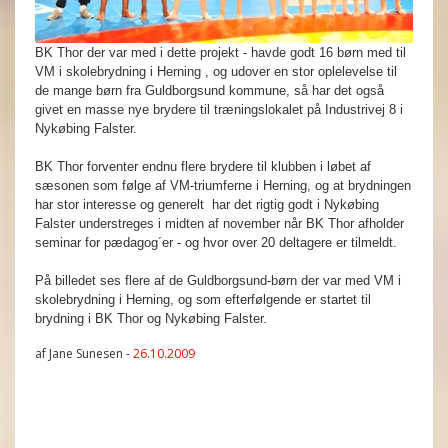
BK Thor der var med i dette projekt - havde godt 16 børn med til
VM i skolebrydning i Herning , og udover en stor oplelevelse til
de mange børn fra Guldborgsund kommune, så har det også
givet en masse nye brydere til træningslokalet på Industrivej 8 i
Nykøbing Falster.
BK Thor forventer endnu flere brydere til klubben i løbet af
sæsonen som følge af VM-triumferne i Herning, og at brydningen
har stor interesse og generelt har det rigtig godt i Nykøbing
Falster understreges i midten af november når BK Thor afholder
seminar for pædagog´er - og hvor over 20 deltagere er tilmeldt.
På billedet ses flere af de Guldborgsund-børn der var med VM i
skolebrydning i Herning, og som efterfølgende er startet til
brydning i BK Thor og Nykøbing Falster.
af Jane Sunesen -
26.10.2009