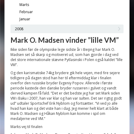
Marts
Februar
Januar
2008
Mark O. Madsen vinder ”lille VM”
Ikke siden før de olympiske lege sidste år i Beijing har Mark O.
Madsen set så skarp og motiveret ud, som han gjorde i dag ved
det store internationale stævne Pytlasinski i Polen også kaldet ”lille
VM”.
Og den karismatiske 74kg brydere gik hele vejen, med fire sejere
tidligere på dagen stod han her til eftermiddag klar i finalen
overfor den russiske bryder Evgeniy Popov. Allerede i første
periode kastede den danske bryder russeren i gulvet og vandt
derved kampen få fald. ”Det er det bedste jeg har set Mark siden
VM i Baku i 2007, han var klar og han var sulten. Det ser rigtig godt
ud” udtaler Sportschef Erik Nyblom og fortsætter. ”Vi ved jo alle
hvad han kan og det viste han i dag. Jeg mener helt klart at både
Mark O. Madsen og Håkan Nyblom kan komme i spil om
medaljerne ved VM.”
Marks vej til finalen