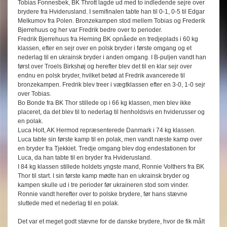
Tobias Fonnesbek, BK Thrott lagde ud med to indledende sejre over
brydere fra Hviderusland. I semifinalen tabte han til 0-1, 0-5 til Edgar
Melkumov fra Polen. Bronzekampen stod mellem Tobias og Frederik
Bjerrehuus og her var Fredrik bedre over to perioder.
Fredrik Bjerrehuus fra Herning BK opnåede en tredjeplads i 60 kg
klassen, efter en sejr over en polsk bryder i første omgang og et
nederlag til en ukrainsk bryder i anden omgang. I B-puljen vandt han
først over Troels Birkshøj og herefter blev det til en klar sejr over
endnu en polsk bryder, hvilket betød at Fredrik avancerede til
bronzekampen. Fredrik blev treer i vægtklassen efter en 3-0, 1-0 sejr
over Tobias.
Bo Bonde fra BK Thor stillede op i 66 kg klassen, men blev ikke
placeret, da det blev til to nederlag til henholdsvis en hviderusser og
en polak.
Luca Holt, AK Hermod repræsenterede Danmark i 74 kg klassen.
Luca tabte sin første kamp til en polak, men vandt næste kamp over
en bryder fra Tjekkiet. Tredje omgang blev dog endestationen for
Luca, da han tabte til en bryder fra Hviderusland.
I 84 kg klassen stillede holdets yngste mand, Ronnie Volthers fra BK
Thor til start. I sin første kamp mødte han en ukrainsk bryder og
kampen skulle ud i tre perioder før ukraineren stod som vinder.
Ronnie vandt herefter over to polske brydere, før hans stævne
sluttede med et nederlag til en polak.
Det var et meget godt stævne for de danske brydere, hvor de fik målt