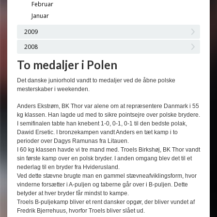
Februar
Januar
2009
2008
To medaljer i Polen
Det danske juniorhold vandt to medaljer ved de åbne polske
mesterskaber i weekenden.
Anders Ekstrøm, BK Thor var alene om at repræsentere Danmark i 55
kg klassen. Han lagde ud med to sikre pointsejre over polske brydere.
I semifinalen tabte han knebent 1-0, 0-1, 0-1 til den bedste polak,
Dawid Ersetic. I bronzekampen vandt Anders en tæt kamp i to
perioder over Dagys Ramunas fra Litauen.
I 60 kg klassen havde vi tre mand med. Troels Birkshøj, BK Thor vandt
sin første kamp over en polsk bryder. I anden omgang blev det til et
nederlag til en bryder fra Hviderusland.
Ved dette stævne brugte man en gammel stævneafviklingsform, hvor
vinderne forsætter i A-puljen og taberne går over i B-puljen. Dette
betyder at hver bryder får mindst to kampe.
Troels B-puljekamp bliver et rent dansker opgør, der bliver vundet af
Fredrik Bjerrehuus, hvorfor Troels bliver slået ud.