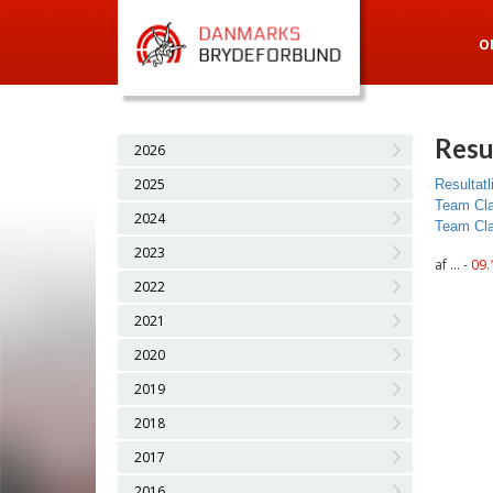
O
Resu
2026
2025
Resultatl
Team Cla
2024
Team Clas
2023
af ... -
09.
2022
2021
2020
2019
2018
2017
2016