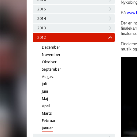
Nykøbing
2015
På
www.b
2014
Der er in
2013
finalekam
finalerne.
2012
Finalerne
December
musik og
November
Oktober
September
August
Juli
Juni
Maj
April
Marts
Februar
Januar