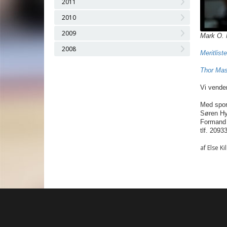
2011
2010
2009
Mark O.
2008
Meritliste
Thor Mas
Vi vende
Med sport
Søren Hy
Formand 
tlf. 2093
af Else Ki