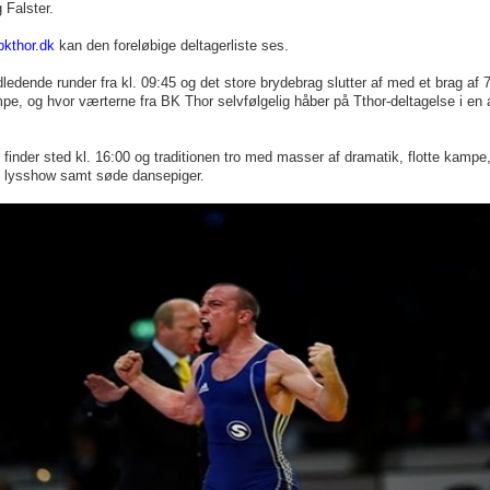
 Falster.
kthor.dk
kan den foreløbige deltagerliste ses.
dledende runder fra kl. 09:45 og det store brydebrag slutter af med et brag af 
pe, og hvor værterne fra BK Thor selvfølgelig håber på Tthor-deltagelse i en 
 finder sted kl. 16:00 og traditionen tro med masser af dramatik, flotte kampe,
 lysshow samt søde dansepiger.