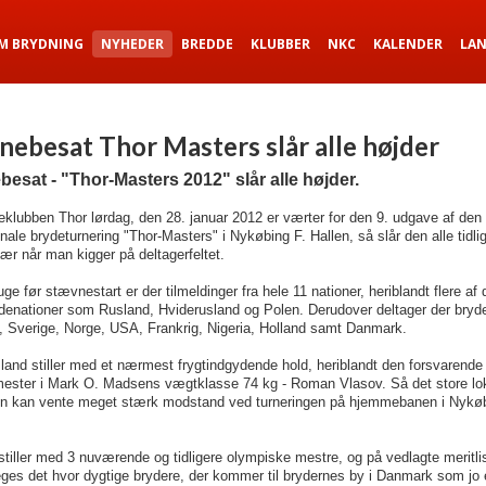
M BRYDNING
NYHEDER
BREDDE
KLUBBER
NKC
KALENDER
LA
rnebesat Thor Masters slår alle højder
besat - "Thor-Masters 2012" slår alle højder.
klubben Thor lørdag, den 28. januar 2012 er værter for den 9. udgave af den
onale brydeturnering "Thor-Masters" i Nykøbing F. Hallen, så slår den alle tidli
sær når man kigger på deltagerfeltet.
ge før stævnestart er der tilmeldinger fra hele 11 nationer, heriblandt flere af 
denationer som Rusland, Hviderusland og Polen. Derudover deltager der bryde
, Sverige, Norge, USA, Frankrig, Nigeria, Holland samt Danmark.
and stiller med et nærmest frygtindgydende hold, heriblandt den forsvarende
ester i Mark O. Madsens vægtklasse 74 kg - Roman Vlasov. Så det store lo
n kan vente meget stærk modstand ved turneringen på hjemmebanen i Nykøb
tiller med 3 nuværende og tidligere olympiske mestre, og på vedlagte meritli
ges det hvor dygtige brydere, der kommer til brydernes by i Danmark som jo 