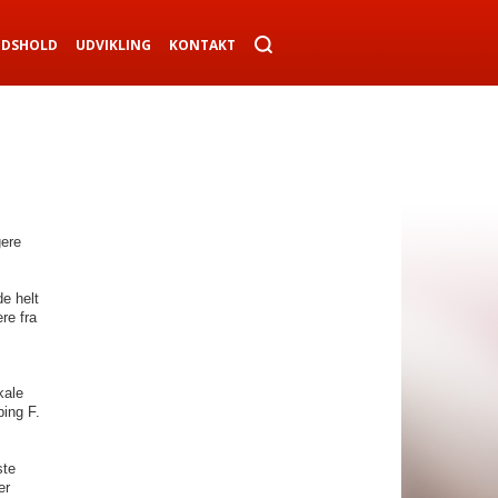
NDSHOLD
UDVIKLING
KONTAKT
gere
de helt
re fra
kale
ing F.
ste
er