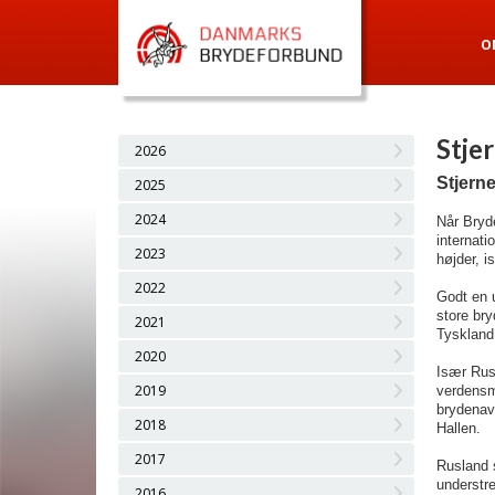
O
Stje
2026
Stjerne
2025
2024
Når Bryde
internati
2023
højder, i
2022
Godt en u
store bry
2021
Tyskland
2020
Især Rusl
2019
verdensm
brydenav
2018
Hallen.
2017
Rusland s
understre
2016