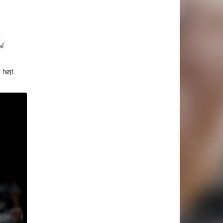
7
af
 højt