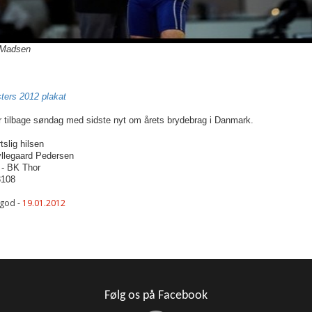
 Madsen
ters 2012 plakat
r tilbage søndag med sidste nyt om årets brydebrag i Danmark.
slig hilsen
llegaard Pedersen
- BK Thor
3108
lgod -
19.01.2012
Følg os på Facebook