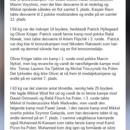
Maxim Voyshnis, men det blev desværre til et nederlag og
Mikkel opnåede således en flot samlet 5. plads. Kasper Ravn
tabte desværre til 2 polske modstandere og endte på en samlet
12. plads.
I 54 kg var der indvejet 14 brydere, heriblandt Patrick Hyllegaard
og Oliver Krüger. Patrick vandt første kamp mod polske Rafal
Nowak, men tabte desværre til Artem Flipchik i 3. runde.
Patrick
var dog klar til bronzekampen mod Nikodem Rakowski som han
vandt og dermed sikrede han sig en flot bronzemedalje.
Oliver Krüger tabte sin kamp i 1. runde mod polske Marcin
Nykiel, men tog revanche og vandt de næstfølgende kampe mod
hhv. Tomas Laurenc fra Tjekkiet og Michal Troczynski fra Polen.
Det lykkedes dog ikke Oliver at nå frem til medaljekampene og
endte på en samlet 7. plads.
I 63 kg var det største antal tilmeldte, nemlig hele 25 brydere.
Her lagde Mikkel Wind flot ud og vandt de to første kampe mod
Dawid Ostrowski og Rafal Fituch fra Polen. I 3. runde tabte
Mikkel til hviderussiske Mark Medvedev, men vandt den
følgende kamp mod Pawel Janek. I den næste kamp stod Mikkel
overfor polske Szymon Gwiazda, som han desværre tabte til og
endte dermed på en 7. plads. I samme vægtklasse kæmpede
også Muhanned Al-Karwani som tabte første kamp mod Kamil
Pizon fra Polen. Muhanned kom dog igen og formåede at sikre