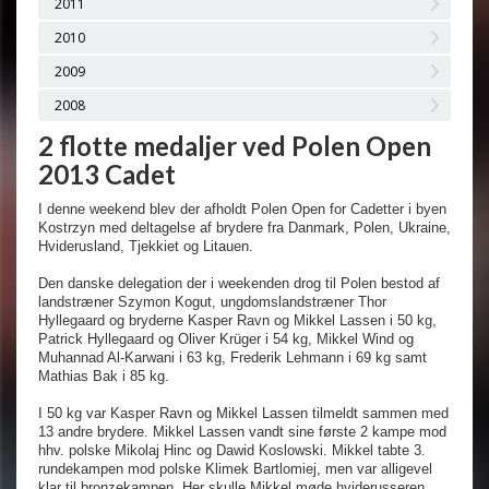
2011
2010
2009
2008
2 flotte medaljer ved Polen Open
2013 Cadet
I denne weekend blev der afholdt Polen Open for Cadetter i byen
Kostrzyn med deltagelse af brydere fra Danmark, Polen, Ukraine,
Hviderusland, Tjekkiet og Litauen.
Den danske delegation der i weekenden drog til Polen bestod af
landstræner Szymon Kogut, ungdomslandstræner Thor
Hyllegaard og bryderne Kasper Ravn og Mikkel Lassen i 50 kg,
Patrick Hyllegaard og Oliver Krüger i 54 kg, Mikkel Wind og
Muhannad Al-Karwani i 63 kg, Frederik Lehmann i 69 kg samt
Mathias Bak i 85 kg.
I 50 kg var Kasper Ravn og Mikkel Lassen tilmeldt sammen med
13 andre brydere. Mikkel Lassen vandt sine første 2 kampe mod
hhv. polske Mikolaj Hinc og Dawid Koslowski. Mikkel tabte 3.
rundekampen mod polske Klimek Bartlomiej, men var alligevel
klar til bronzekampen. Her skulle Mikkel møde hviderusseren