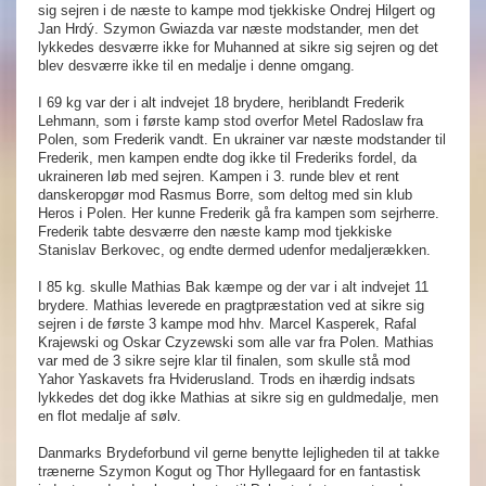
sig sejren i de næste to kampe mod tjekkiske Ondrej Hilgert og
Jan Hrdý. Szymon Gwiazda var næste modstander, men det
lykkedes desværre ikke for Muhanned at sikre sig sejren og det
blev desværre ikke til en medalje i denne omgang.
I 69 kg var der i alt indvejet 18 brydere, heriblandt Frederik
Lehmann, som i første kamp stod overfor Metel Radoslaw fra
Polen, som Frederik vandt. En ukrainer var næste modstander til
Frederik, men kampen endte dog ikke til Frederiks fordel, da
ukraineren løb med sejren. Kampen i 3. runde blev et rent
danskeropgør mod Rasmus Borre, som deltog med sin klub
Heros i Polen. Her kunne Frederik gå fra kampen som sejrherre.
Frederik tabte desværre den næste kamp mod tjekkiske
Stanislav Berkovec, og endte dermed udenfor medaljerækken.
I 85 kg. skulle Mathias Bak kæmpe og der var i alt indvejet 11
brydere. Mathias leverede en pragtpræstation ved at sikre sig
sejren i de første 3 kampe mod hhv. Marcel Kasperek, Rafal
Krajewski og Oskar Czyzewski som alle var fra Polen. Mathias
var med de 3 sikre sejre klar til finalen, som skulle stå mod
Yahor Yaskavets fra Hviderusland. Trods en ihærdig indsats
lykkedes det dog ikke Mathias at sikre sig en guldmedalje, men
en flot medalje af sølv.
Danmarks Brydeforbund vil gerne benytte lejligheden til at takke
trænerne Szymon Kogut og Thor Hyllegaard for en fantastisk