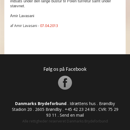
indsats under den lange bustur til Polen tur/retur samt under
stævnet.
Amir Lavasani
af Amir Lavasani -
07.04.2013
Følg os på Facebook
Danmarks Brydeforbund
. Idrættens hus . Brøndby
Stadion 20 . 2605 Brøndby . +45 42 23 24 80 . CVR: ​​​​​​75 29
93 11 .
Send en mail
Alle rettigheder reserveret Danmarks Brydeforbund