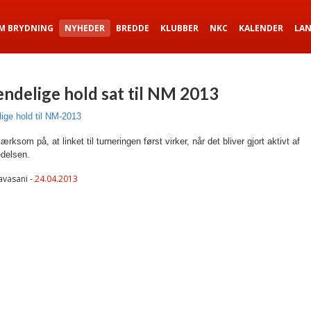
M BRYDNING
NYHEDER
BREDDE
KLUBBER
NKC
KALENDER
LA
endelige hold sat til NM 2013
ige hold til NM-2013
ksom på, at linket til turneringen først virker, når det bliver gjort aktivt af
delsen.
avasani -
24.04.2013