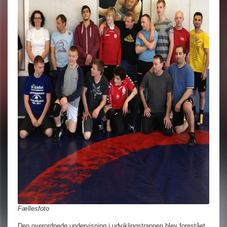
Fællesfoto
Den overordnede undervisning i udviklingstrappen blev forestået