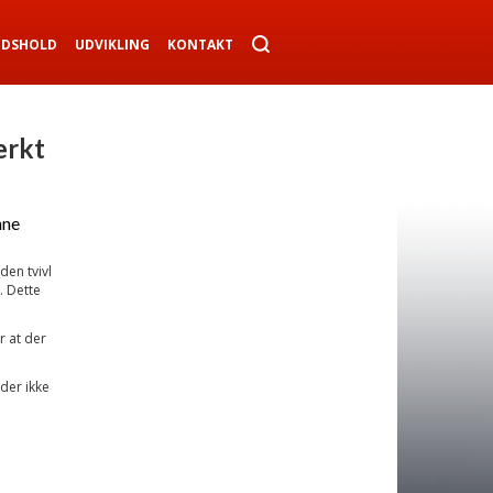
NDSHOLD
UDVIKLING
KONTAKT
ærkt
nne
en tvivl
. Dette
r at der
 der ikke