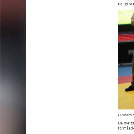
tidligere
(Anders N
De øvrige
formåede 