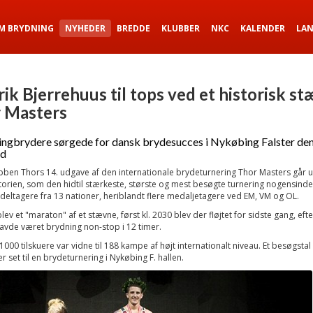
M BRYDNING
NYHEDER
BREDDE
KLUBBER
NKC
KALENDER
LA
ik Bjerrehuus til tops ved et historisk st
 Masters
ingbrydere sørgede for dansk brydesucces i Nykøbing Falster de
d
ben Thors 14. udgave af den internationale brydeturnering Thor Masters går ud
storien, som den hidtil stærkeste, største og mest besøgte turnering nogensinde
eltagere fra 13 nationer, heriblandt flere medaljetagere ved EM, VM og OL.
lev et "maraton" af et stævne, først kl. 2030 blev der fløjtet for sidste gang, efte
vde været brydning non-stop i 12 timer.
000 tilskuere var vidne til 188 kampe af højt internationalt niveau. Et besøgstal
er set til en brydeturnering i Nykøbing F. hallen.