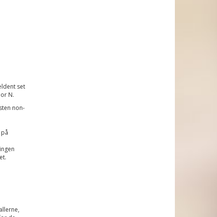
ældent set
hor N.
sten non-
 på
ringen
et.
llerne,