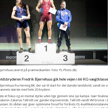
Bjerrehuus øverst på præmieskamlen. Foto: PL-Photo.dk)
ldsbryderen Fredrik Bjerrehuus gik hele vejen i 66 KG vægtklass
Bjerrehuus fra Herning BK, der var til start for det danske landshold, vandt sin 
tævnets største med hele 20 brydere.
iste et fokus og en mental styrke uden lige gennem sine syv kampe. Især finalese
skeren Zakarias Tallroth var ganske imponerende. Tallroth vandt VM bronze i 2
assen.
En sådan sejr giver optimisme forud for forårets OL-kvalifikationsstævne