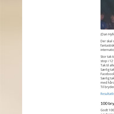
(Dan Hyll
Der skal 
fantastis
internatio
Stor tak 
stop i 12
Tak til a
Særlig ta
Facebook
Særlig ta
med hård 
Til bryde
Resultatl
100 bry
Godt 100 