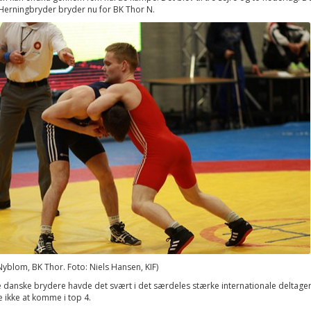
 Herningbryder bryder nu for BK Thor N.
yblom, BK Thor. Foto: Niels Hansen, KIF)
 danske brydere havde det svært i det særdeles stærke internationale deltager
ikke at komme i top 4.