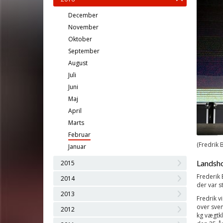
December
November
Oktober
September
August
Juli
Juni
Maj
April
Marts
Februar
(Fredrik 
Januar
Landsho
2015
Frederik 
2014
der var s
2013
Fredrik v
over
sven
2012
kg vægtkl