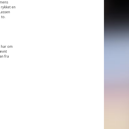
 mens
 rykket en
Lassen
 to.
n har om
ævnt
an fra