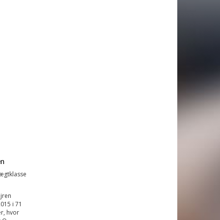
en
vægtklasse
jren
015 i 71
r, hvor