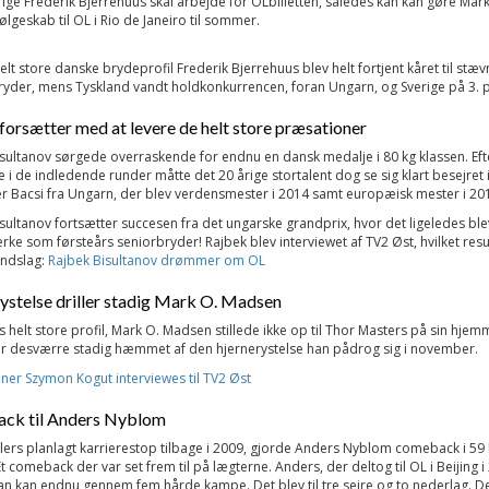
ige Frederik Bjerrehuus skal arbejde for OLbilletten, således kan kan gøre Mark
lgeskab til OL i Rio de Janeiro til sommer.
lt store danske brydeprofil Frederik Bjerrehuus blev helt fortjent kåret til stæv
yder, mens Tyskland vandt holdkonkurrencen, foran Ungarn, og Sverige på 3. 
forsætter med at levere de helt store præsationer
sultanov sørgede overraskende for endnu en dansk medalje i 80 kg klassen. Efte
re i de indledende runder måtte det 20 årige stortalent dog se sig klart besejret i
 Bacsi fra Ungarn, der blev verdensmester i 2014 samt europæisk mester i 20
sultanov fortsætter succesen fra det ungarske grandprix, hvor det ligeledes blev 
rke som førsteårs seniorbryder! Rajbek blev interviewet af TV2 Øst, hvilket resu
indslag:
Rajbek Bisultanov drømmer om OL
ystelse driller stadig Mark O. Madsen
helt store profil, Mark O. Madsen stillede ikke op til Thor Masters på sin hje
er desværre stadig hæmmet af den hjernerystelse han pådrog sig i november.
er Szymon Kogut interviewes til TV2 Øst
ck til Anders Nyblom
ellers planlagt karrierestop tilbage i 2009, gjorde Anders Nyblom comeback i 59
Et comeback der var set frem til på lægterne. Anders, der deltog til OL i Beijing i
han kan endnu gennem fem hårde kampe. Det blev til tre sejre og to nederlag. D