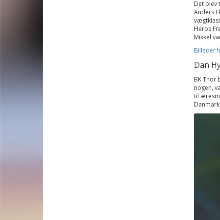
Det blev 
Anders Ek
vægtklass
Heros Fre
Mikkel va
Billeder 
Dan Hy
BK Thor 
nogen, v
til æresm
Danmarks