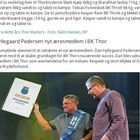
til to nederlag hver til Thorbryderne Mark Kjæp 80kg og Sharafmal Sediqi 71kg,
strøm 66kg vandt to og tabte to kampe. Tobias Fonnesbek BK Thrott 66 kg, var
e op og tabte to kampe. De to juniorbrydere Kasper Ravn BK Thrott og Mikkel 
deriksværk begge i 59 kg, gjorde en god figur. Kasper vandt to kampe og tabte
ndt en og tabte to.
fra dette års Thor Masters - Foto: Niels Hansen, KIF
llegaard Pedersen nyt æresmedlem i BK Thor
benyttede stævnet til at udnævne et nyt æresmedlem. Dan Hyllegaard Pederse
æret med til at skabe grundlaget for BK Thors nuværende succes. Dan blev udn
edlem i BK Thor som anerkendelse for sin indsats. Respekt og stort tillykke til D
 Brydeforbund.