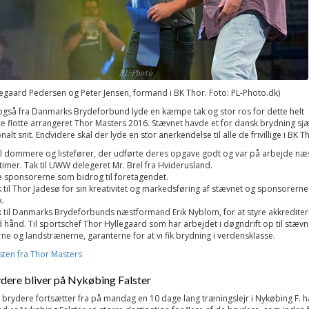
egaard Pedersen og Peter Jensen, formand i BK Thor. Foto: PL-Photo.dk)
også fra Danmarks Brydeforbund lyde en kæmpe tak og stor ros for dette helt
ke flotte arrangeret Thor Masters 2016. Stævnet havde et for dansk brydning sj
nalt snit. Endvidere skal der lyde en stor anerkendelse til alle de frivillige i BK T
til dommere og listefører, der udførte deres opgave godt og var på arbejde næ
 timer. Tak til UWW delegeret Mr. Brel fra Hviderusland.
lle sponsorerne som bidrog til foretagendet.
k til Thor Jadesø for sin kreativitet og markedsføring af stævnet og sponsorerne
.
k til Danmarks Brydeforbunds næstformand Erik Nyblom, for at styre akkredite
hånd. Til sportschef Thor Hyllegaard som har arbejdet i døgndrift op til stævn
rne og landstrænerne, garanterne for at vi fik brydning i verdensklasse.
isten fra Thor Masters
dere bliver på Nykøbing Falster
brydere fortsætter fra på mandag en 10 dage lang træningslejr i Nykøbing F. ha