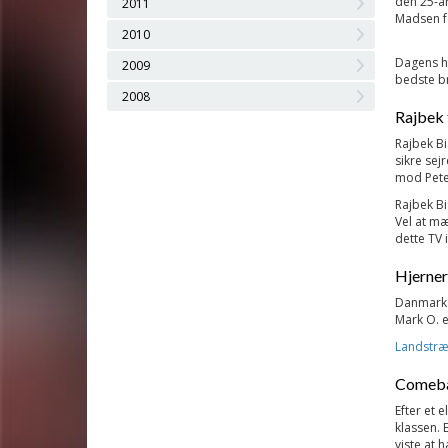
den 25-år
2011
Madsen fø
2010
Dagens he
2009
bedste br
2008
Rajbek 
Rajbek Bi
sikre sej
mod Peter
Rajbek Bi
Vel at mæ
dette TV 
Hjerner
Danmarks 
Mark O. 
Landstræn
Comeba
Efter et 
klassen. 
viste at 