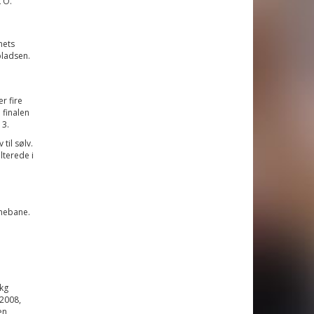
 O.
nets
pladsen.
r fire
 finalen
13.
til sølv.
lterede i
mmebane.
 kg
 2008,
en