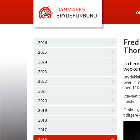
O
Fredr
2026
Thor
2025
2024
To hern
weeken
2023
Brydeklub
2022
over i hi
med 110 d
2021
Stævnet b
2020
næsten ha
Omkring 1
2019
tidligere 
2018
2017
2016