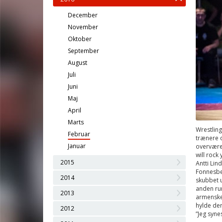
December
November
Oktober
September
August
Juli
Juni
Maj
April
Marts
Wrestling
Februar
trænere 
Januar
overvære
will rock
2015
Antti Lin
Fonnesbek
2014
skubbet u
anden run
2013
armenske 
hylde der
2012
”Jeg syne