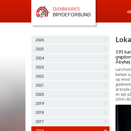
O
Loka
2026
2025
191 kam
ungdoms
2024
Åbyhøj 
2023
Lars Fonn
kampe og
2022
op imod i
guldmedal
2021
at bryde 
2020
en sejr p
2016 i 60
2019
2018
2017
2016