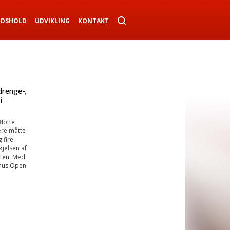
NDSHOLD
UDVIKLING
KONTAKT
drenge-,
i
lotte
re måtte
 fire
jelsen af
ften. Med
rhus Open