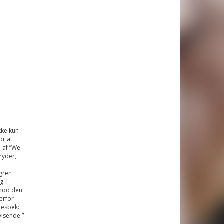
kke kun
or at
 af ”We
ryder,
dgren
. I
 mod den
erfor
nesbek:
visende.”