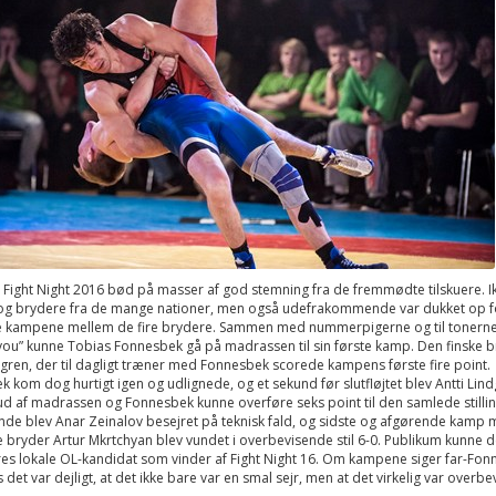
 Fight Night 2016 bød på masser af god stemning fra de fremmødte tilskuere. I
og brydere fra de mange nationer, men også udefrakommende var dukket op f
 kampene mellem de fire brydere. Sammen med nummerpigerne og til tonerne
 you” kunne Tobias Fonnesbek gå på madrassen til sin første kamp. Den finske b
dgren, der til dagligt træner med Fonnesbek scorede kampens første fire point.
 kom dog hurtigt igen og udlignede, og et sekund før slutfløjtet blev Antti Lin
d af madrassen og Fonnesbek kunne overføre seks point til den samlede stilling
de blev Anar Zeinalov besejret på teknisk fald, og sidste og afgørende kamp
bryder Artur Mkrtchyan blev vundet i overbevisende stil 6-0. Publikum kunne d
es lokale OL-kandidat som vinder af Fight Night 16. Om kampene siger far-Fon
s det var dejligt, at det ikke bare var en smal sejr, men at det virkelig var overbe