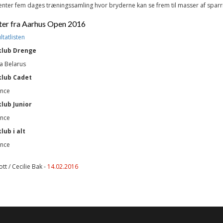
nter fem dages træningssamling hvor bryderne kan se frem til masser af sparr
ter fra Aarhus Open 2016
ltatlisten
klub Drenge
a Belarus
klub
Cadet
nce
klub
Junior
nce
lub i alt
nce
tt / Cecilie Bak -
14.02.2016