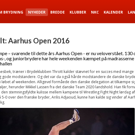
M BRYDNING
NYHEDER
BREDDE
KLUBBER
NKC
KALENDER
LA
lt: Aarhus Open 2016
pe – svarende til dette års Aarhus Open - er nu veloverstået. 130 
-, og juniorbrydere har hele weekenden kæmpet på madrasserne 
hallen
esbek, træner i Brydeklubben Thrott kalder stævnet for en succes med mange f
 gode modstandere. Og det var da også hårde modstandere de danske bryde
 løbet af weekenden. Alligevel formåede den danske delegation at tilkæmpe sig
jer, herunder Mikkel Lassen fra det danske Team 2020 landshold. Han fik fornø
i den stemningsfyldte kulisse mellem kampene til Wrestling Fight Night lørdag a
å 5-0 over den franske bryder, Arilis Adjaoud, kunne han kalde sig vinder af Aa
 kg.