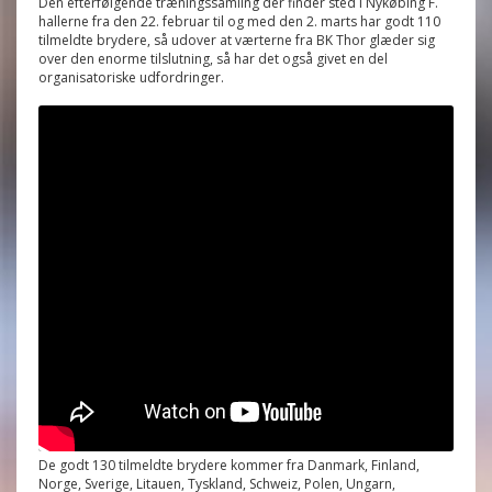
Den efterfølgende træningssamling der finder sted i Nykøbing F.
hallerne fra den 22. februar til og med den 2. marts har godt 110
tilmeldte brydere, så udover at værterne fra BK Thor glæder sig
over den enorme tilslutning, så har det også givet en del
organisatoriske udfordringer.
De godt 130 tilmeldte brydere kommer fra Danmark, Finland,
Norge, Sverige, Litauen, Tyskland, Schweiz, Polen, Ungarn,