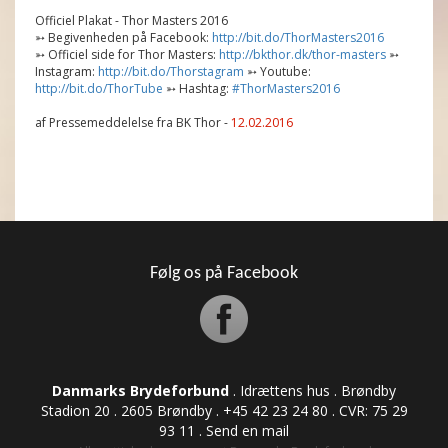
Officiel Plakat - Thor Masters 2016
➳ Begivenheden på Facebook:
http://bit.do/ThorMasters2016
➳ Officiel side for Thor Masters:
http://bkthor.dk/thor-masters
➳
Instagram:
http://bit.do/Thorstagram
➳ Youtube:
http://bit.do/ThorTube
➳ Hashtag:
#ThorMasters2016
af Pressemeddelelse fra BK Thor -
12.02.2016
Følg os på Facebook
Danmarks Brydeforbund
. Idrættens hus . Brøndby
Stadion 20 . 2605 Brøndby . +45 42 23 24 80 . CVR: ​​​​​​75 29
93 11 .
Send en mail