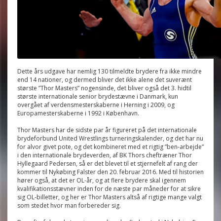
Dette års udgave har nemlig 130 tilmeldte brydere fra ikke mindre
end 14 nationer, og dermed bliver det ikke alene det suverænt
største ”Thor Masters” nogensinde, det bliver også det 3. hidtil
største internationale senior brydestævne i Danmark, kun
overgået af verdensmesterskaberne i Herning i 2009, og
Europamesterskaberne i 1992 i København.
Thor Masters har de sidste par år figureret på det internationale
brydeforbund United Wrestlings turneringskalender, og det har nu
for alvor givet pote, og det kombineret med et rigtig ”ben-arbejde”
i den internationale brydeverden, af BK Thors cheftræner Thor
Hyllegaard Pedersen, så er det blevet til et stjernefelt af rang der
kommer til Nykøbing Falster den 20. februar 2016. Med til historien
hører også, at det er OL-år, og at flere brydere skal igennem
kvalifikationsstævner inden for de næste par måneder for at sikre
sig OL-billetter, og her er Thor Masters altså af rigtige mange valgt
som stedet hvor man forbereder sig.