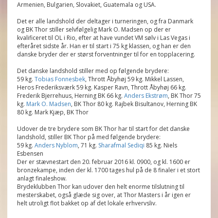
Armenien, Bulgarien, Slovakiet, Guatemala og USA.
Det er alle landshold der deltager i turneringen, og fra Danmark
og BK Thor stiller selvfølgelig Mark O. Madsen op der er
kvalificeret til OL i Rio, efter at have vundet VM sølv i Las Vegas i
efteråret sidste år. Han er til start i 75 kg klassen, og han er den
danske bryder der er størst forventninger til for en topplacering.
Det danske landshold stiller med op følgende brydere:
59 kg.
Tobias Fonnesbek
, Thrott Åbyhøj 59 kg. Mikkel Lassen,
Heros Frederiksværk 59 kg. Kasper Ravn, Thrott Åbyhøj 66 kg.
Frederik Bjerrehuus, Herning BK 66 kg.
Anders Ekstrøm
, BK Thor 75
kg.
Mark O. Madsen
, BK Thor 80 kg. Rajbek Bisultanov, Herning BK
80 kg. Mark Kjæp, BK Thor
Udover de tre brydere som BK Thor har til start for det danske
landshold, stiller BK Thor på med følgende brydere:
59 kg.
Anders Nyblom
, 71 kg.
Sharafmal Sediqi
85 kg. Niels
Esbensen
Der er stævnestart den 20. februar 2016 kl. 0900, og kl. 1600 er
bronzekampe, inden der kl. 1700 tages hul på de 8 finaler i et stort
anlagt finaleshow.
Brydeklubben Thor kan udover den helt enorme tilslutning til
mesterskabet, også glæde sig over, at Thor Masters i år igen er
helt utroligt flot bakket op af det lokale erhvervsliv.