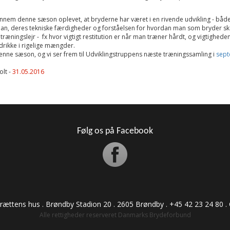
ennem denne sæson oplevet, at bryderne har været i en rivende udvikling - båd
lan, deres tekniske færdigheder og forståelsen for hvordan man som bryder sk
 træningslejr - fx hvor vigtigt restitution er når man træner hårdt, og vigtigheden 
drikke i rigelige mængder.
enne sæson, og vi ser frem til Udviklingstruppens næste træningssamling i
sep
olt -
31.05.2016
Følg os på Facebook
drættens hus . Brøndby Stadion 20 . 2605 Brøndby . +45 42 23 24 80 . CVR:
Alle rettigheder reserveret Danmarks Brydeforbund