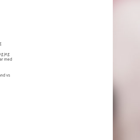
g
g jeg
var med
and vs