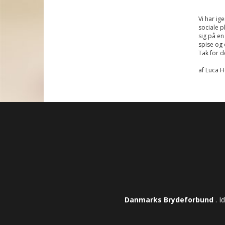
Vi har ig
sociale p
sig på en
spise og 
Tak for d
af Luca H
Danmarks Brydeforbund
. I