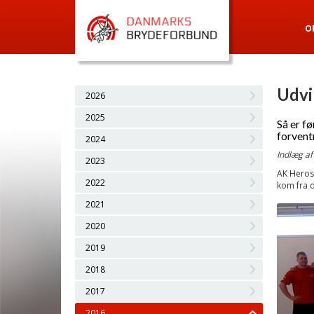
O
Udvi
2026
2025
Så er fø
forvent
2024
Indlæg af
2023
AK Heros
2022
kom fra d
2021
2020
2019
2018
2017
2016