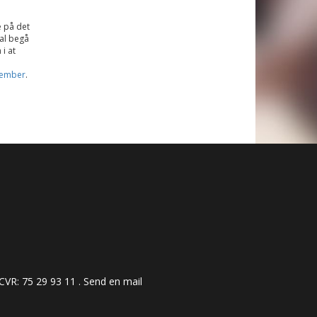
e på det
al begå
i at
tember
.
 ​​​​​​75 29 93 11 .
Send en mail