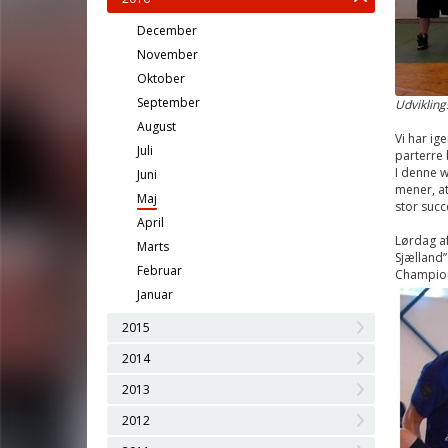
December
November
Oktober
September
Udvikling
August
Vi har i
Juli
parterre 
I denne 
Juni
mener, at
Maj
stor succ
April
Lørdag af
Marts
Sjælland”
Februar
Champion
Januar
2015
2014
2013
2012