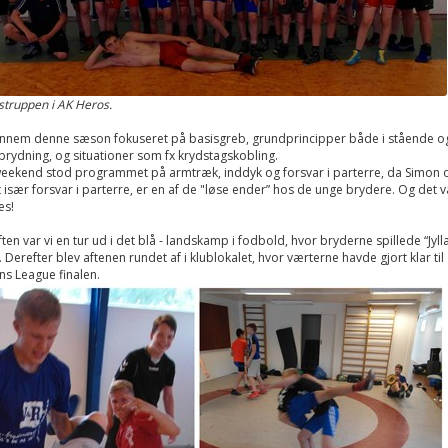
struppen i AK Heros.
gennem denne sæson fokuseret på basisgreb, grundprincipper både i stående o
brydning, og situationer som fx krydstagskobling.
weekend stod programmet på armtræk, inddyk og forsvar i parterre, da Simon o
 især forsvar i parterre, er en af de "løse ender” hos de unge brydere. Og det 
es!
ten var vi en tur ud i det blå - landskamp i fodbold, hvor bryderne spillede “Jyll
. Derefter blev aftenen rundet af i klublokalet, hvor værterne havde gjort klar til
s League finalen.