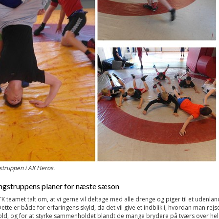
struppen i AK Heros.
ngstruppens planer for næste sæson
ATK teamet talt om, at vi gerne vil deltage med alle drenge og piger til et udenla
ette er både for erfaringens skyld, da det vil give et indblik i, hvordan man rejs
ld, og for at styrke sammenholdet blandt de mange brydere på tværs over hel