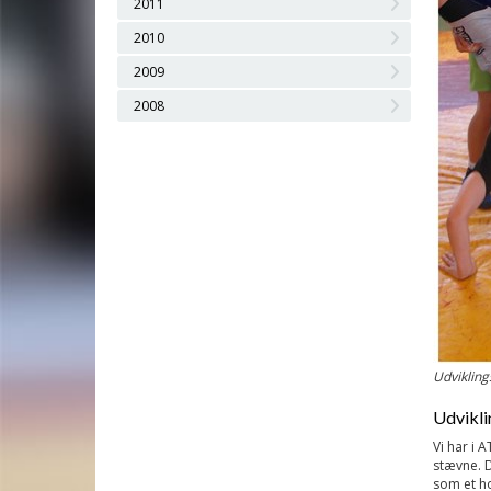
2011
2010
2009
2008
Udvikling
Udvikli
Vi har i 
stævne. D
som et ho