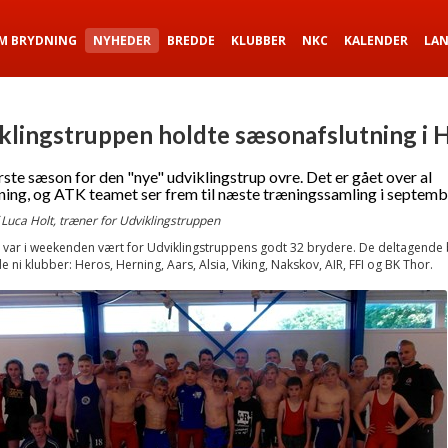
M BRYDNING
NYHEDER
BREDDE
KLUBBER
NKC
KALENDER
LA
klingstruppen holdte sæsonafslutning i 
rste sæson for den "nye" udviklingstrup ovre. Det er gået over al
ning, og ATK teamet ser frem til næste træningssamling i septemb
 Luca Holt, træner for Udviklingstruppen
 var i weekenden vært for Udviklingstruppens godt 32 brydere. De deltagende
e ni klubber: Heros, Herning, Aars, Alsia, Viking, Nakskov, AIR, FFI og BK Thor.