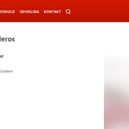
NDSHOLD
UDVIKLING
KONTAKT
Heros
er
 brydere