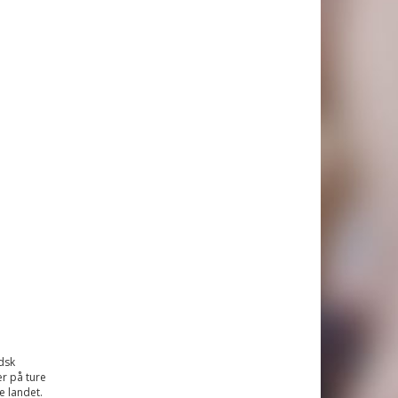
ndsk
er på ture
e landet.