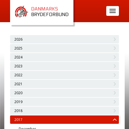
Toggle
navigatio
2026
2025
2024
2023
2022
2021
2020
2019
2018
2017
December