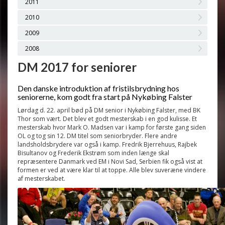
2011
2010
2009
2008
DM 2017 for seniorer
Den danske introduktion af fristilsbrydning hos
seniorerne, kom godt fra start på Nykøbing Falster
Lørdag d. 22. april bød på DM senior i Nykøbing Falster, med BK
Thor som vært. Det blev et godt mesterskab i en god kulisse. Et
mesterskab hvor Mark O. Madsen var i kamp for første gang siden
OL og tog sin 12. DM titel som seniorbryder. Flere andre
landsholdsbrydere var også i kamp. Fredrik Bjerrehuus, Rajbek
Bisultanov og Frederik Ekstrøm som inden længe skal
repræsentere Danmark ved EM i Novi Sad, Serbien fik også vist at
formen er ved at være klar til at toppe. Alle blev suveræne vindere
af mesterskabet.