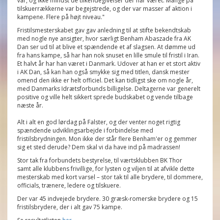
var, og ikke mindst de tilkendegivelser der har været. Mange på
tilskuerrækkerne var begejstrede, og der var masser af aktion i
kampene. Flere på højt niveau."
Fristilsmesterskabet gav gav anledning til at stifte bekendtskab
med nogle nye ansigter, hvor særligt Benham Abaszade fra AK
Dan ser ud til at blive et spændende et af slagsen. At dømme ud
fra hans kampe, så har han nok snuset en lille smule til fristil i Iran.
Et halvt år har han været i Danmark. Udover at han er et stort aktiv
i AK Dan, så kan han også smykke sig med titlen, dansk mester
omend den ikke er helt officiel. Det kan tidligst ske om nogle år,
med Danmarks Idrætsforbunds billigelse. Deltagerne var generelt
positive og ville helt sikkert sprede budskabet og vende tilbage
næste år.
Alt i alt en god lørdag på Falster, og der venter noget rigtig
spændende udviklingsarbejde i forbindelse med
fristilsbrydningen. Mon ikke der står flere Benham'er og gemmer
sig et sted derude? Dem skal vi da have ind på madrassen!
Stor tak fra forbundets bestyrelse, til værtsklubben BK Thor
samt alle klubbens frivillige, for lysten og viljen til at afvikle dette
mesterskab med kort varsel – stor tak til alle brydere, til dommere,
officials, trænere, ledere og tilskuere.
Der var 45 indvejede brydere. 30 græsk-romerske brydere og 15
fristilsbrydere, der i alt gav 75 kampe.