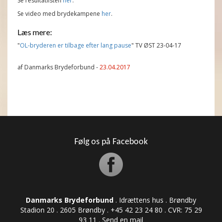
Se resultatlisten
her
.
Se video med brydekampene
her
.
Læs mere:
"
OL-bryderen er tilbage efter lang pause
" TV ØST 23-04-17
af Danmarks Brydeforbund -
23.04.2017
Følg os på Facebook
Danmarks Brydeforbund
. Idrættens hus . Brøndby
Stadion 20 . 2605 Brøndby . +45 42 23 24 80 . CVR: ​​​​​​75 29
93 11 .
Send en mail