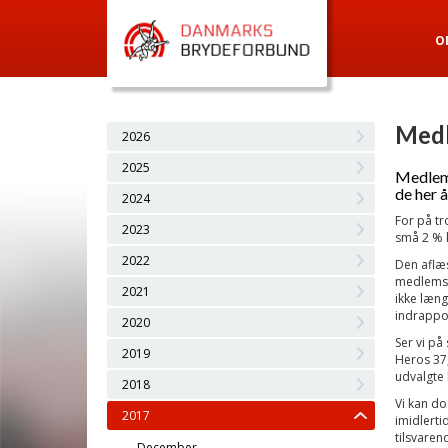
O
Medl
2026
2025
Medlems
de her 
2024
For på tr
2023
små 2 % 
2022
Den aflæs
medlemsta
2021
ikke læng
indrappo
2020
Ser vi på
2019
Heros 37
udvalgte 
2018
Vi kan do
2017
imidlerti
tilsvaren
December