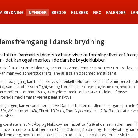
M BRYDNING
NYHEDER
BREDDE
KLUBBER
NKC
KALENDER
LA
emsfremgang i dansk brydning
tal fra Danmarks Idrætsforbund viser at foreningslivet er i frem
år - det kan også mærkes i de danske brydeklubber
ods af, at der i 2015 blev registreret 1722 medlemmer mod 1687 i 2016, dvs. et 
kan man ved at nærstudere tallene aflæse en øget medlemstilgang.
te tilbagegang kan bl.a. tilskrives, at enkelte klubber ikke har fået indberettet d
l, samt klubber som Fightgym og Hercules har drejet nøglerne om, hvorfor de
ere indberetter hhv. 15 og 90 brydere. Reelt set har størstedelen af disse
rterede medlemmer været pænt inaktive.
 stigningen, kan vi konstatere, at AK Dan har haft en medlemsfremgang på hele 
,5%, AK Hermod 14%, Thrott 13 % og Thor Nykøbing ca. 12 %. Blot for at nævn
klubber.
g konstatere, at Nr. Åby og Nakskov har mistet ca. 12% af deres medlemmer. He
d have in mente, at klubber som Odin i Odense, Kolding og Thor Nykøbing har o
de fremgang, hvorfor man ikke helt kan udelukke, at nogle brydere er skiftet til