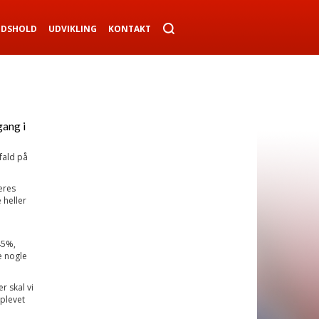
NDSHOLD
UDVIKLING
KONTAKT
gang i
fald på
eres
 heller
45%,
e nogle
r skal vi
plevet