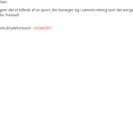
bben.
 tegner det et billede af en sport, der bevæger sig i samme retning som det øvri
liv: fremad!
rks Brydeforbund -
10.04.2017