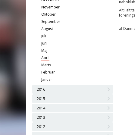
naboklu
November
Alt i alt
Oktober
forenings
September
af Danma
August
Juli
Juni
Maj
April
Marts
Februar
Januar
2016
2015
2014
2013
2012