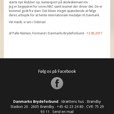
starte nye klubber op, kampsport på skoleskemaet mv.
Jeg er begejstret for vores NKC samt teamet der driver det. De er
kommet godt fra start. Det bliver meget spændende at følge
deres arbejde for at hente internationale medaljer til Danmark.
Vel mødt, vi ses i Odense!
af Palle Nielsen, Formand i Danmarks Brydeforbund -
13.05.2017
Følg os på Facebook
Danmarks Brydeforbund
. Idrættens hus . Brøndby
Stadion 20 . 2605 Brøndby . +45 42 23 24 80 . CVR: ​​​​​​75 29
93 11 .
Send en mail