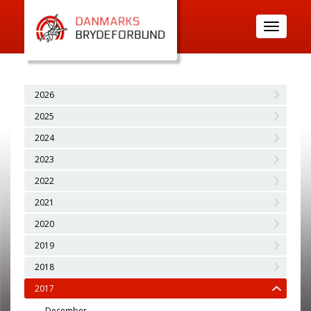
Toggle
navigatio
2026
2025
2024
2023
2022
2021
2020
2019
2018
2017
December