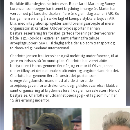
Roskilde tilkendegivet sin interesse. Bo er far til Martin og Ronny
Lorenzen som begge har trænet brydning i mange år. Martin har
været med på landsholdsplan i flere år og er i dag træner i AIR. Bo
har gennem en lang årrække lagt et kæmpe stykke arbejde i AIR,
bl.a. med integrationsprojekter samt foreningsarbejde af mere
organisatorisk karakter. Udover brydesporten har han
bestyrelseserfaring fra forskelligartede foreninger der vedrører
både jagt, Roskilde Festivallen samt erfaring fra talrige
arbejdsgrupper i SKAT. Til daglig arbejder Bo som transport og
toldansvarlig i Seeland International.
Charlotte Jensen fra Heros har også meldt sig under fanerne, til at
gøre en indsats på forbundsplan. Charlotte har været aktiv i
bestyrelsen i Heros gennem flere år, og er mor til Oliver Jensen
der er tilknyttet det nationale kraftcenter og ungdomslandsholdet.
Charlotte har gennem flere år bestredet posten som
drenge-/ungdomsformand med alle de tilhørende
arbejdsopgaver; forældrekontakt, daglig tilstedeværelse i klubben
samt organisering af brydernes ture. I dag er hun sekretær i Heros’
bestyrelse. Charlotte er uddannet pædagog – et fag som hun har
15 års erfaring indenfor.