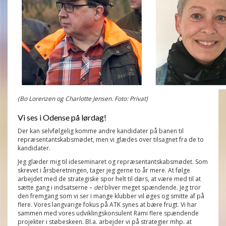
(Bo Lorenzen og Charlotte Jensen. Foto: Privat)
Vi ses i Odense på lørdag!
Der kan selvfølgelig komme andre kandidater på banen til
repræsentantskabsmødet, men vi glædes over tilsagnet fra de to
kandidater.
Jeg glæder mig til ideseminaret og repræsentantskabsmødet. Som
skrevet i årsberetningen, tager jeg gerne to år mere. At følge
arbejdet med de strategiske spor helt til dørs, at være med til at
sætte gang i indsatserne –
det
bliver meget spændende. Jeg tror
den fremgang som vi ser i mange klubber vil øges og smitte af på
flere. Vores langvarige fokus på ATK synes at bære frugt. Vi har
sammen med vores udviklingskonsulent Rami flere spændende
projekter i støbeskeen. Bl.a. arbejder vi på strategier mhp. at