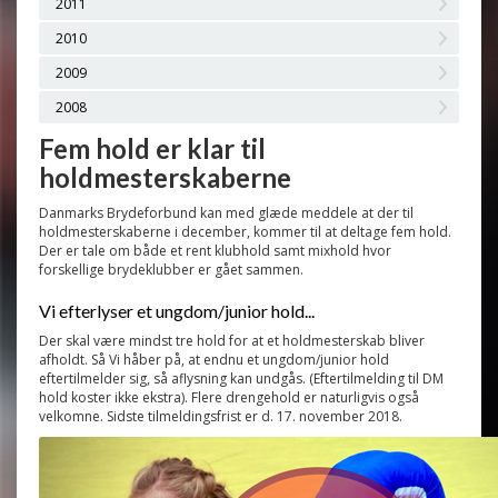
2011
2010
2009
2008
Fem hold er klar til
holdmesterskaberne
Danmarks Brydeforbund kan med glæde meddele at der til
holdmesterskaberne i december, kommer til at deltage fem hold.
Der er tale om både et rent klubhold samt mixhold hvor
forskellige brydeklubber er gået sammen.
Vi efterlyser et ungdom/junior hold...
Der skal være mindst tre hold for at et holdmesterskab bliver
afholdt. Så Vi håber på, at endnu et ungdom/junior hold
eftertilmelder sig, så aflysning kan undgås. (Eftertilmelding til DM
hold koster ikke ekstra). Flere drengehold er naturligvis også
velkomne. Sidste tilmeldingsfrist er d. 1
7
. november 201
8
.