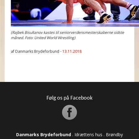
(Rajbek Bisultanov kastes til seniorverdensmesterskaberne sidste
måned. Foto: United World Wrestling)
af Danmarks Brydeforbund -
13.11.2018
Følg os på Facebook
Danmarks Brydeforbund
. Idrættens hus . Brøndby