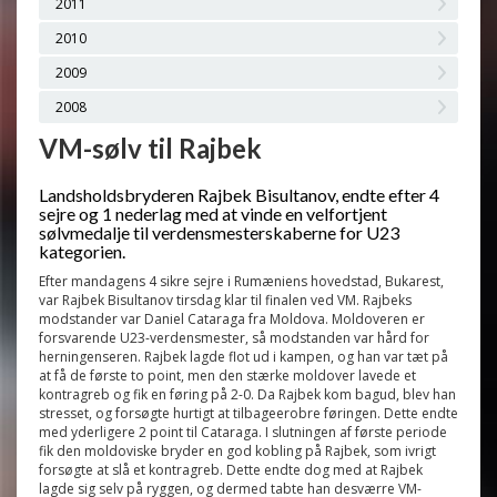
2011
2010
2009
2008
VM-sølv til Rajbek
Landsholdsbryderen Rajbek Bisultanov, endte efter 4
sejre og 1 nederlag med at vinde en velfortjent
sølvmedalje til verdensmesterskaberne for U23
kategorien.
Efter mandagens 4 sikre sejre i Rumæniens hovedstad, Bukarest,
var Rajbek Bisultanov tirsdag klar til finalen ved VM. Rajbeks
modstander var Daniel Cataraga fra Moldova. Moldoveren er
forsvarende U23-verdensmester, så modstanden var hård for
herningenseren. Rajbek lagde flot ud i kampen, og han var tæt på
at få de første to point, men den stærke moldover lavede et
kontragreb og fik en føring på 2-0. Da Rajbek kom bagud, blev han
stresset, og forsøgte hurtigt at tilbageerobre føringen. Dette endte
med yderligere 2 point til Cataraga. I slutningen af første periode
fik den moldoviske bryder en god kobling på Rajbek, som ivrigt
forsøgte at slå et kontragreb. Dette endte dog med at Rajbek
lagde sig selv på ryggen, og dermed tabte han desværre VM-