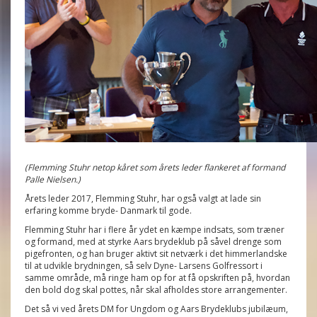
(Flemming Stuhr netop kåret som årets leder flankeret af formand
Palle Nielsen.)
Årets leder 2017, Flemming Stuhr, har også valgt at lade sin
erfaring komme bryde- Danmark til gode.
Flemming Stuhr har i flere år ydet en kæmpe indsats, som træner
og formand, med at styrke Aars brydeklub på såvel drenge som
pigefronten, og han bruger aktivt sit netværk i det himmerlandske
til at udvikle brydningen, så selv Dyne- Larsens Golfressort i
samme område, må ringe ham op for at få opskriften på, hvordan
den bold dog skal pottes, når skal afholdes store arrangementer.
Det så vi ved årets DM for Ungdom og Aars Brydeklubs jubilæum,