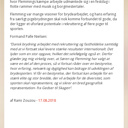
hvor Flemmings kæmpe arbejde udmøntede sig i en festdag i
flotte rammer med musik og borgmestertaler.
Flemming var mange visioner for brydearbejdet, og hans erfaring
fra særligt pigebrydningen skal nok komme forbundet til gode, da
der ligger et uforløst potentiale i rekruttering af flere piger til
sporten.
Formand Palle Nielsen:
”Dansk brydning arbejdet med rekruttering og fastholdelse samtidig
med at vi fortsæt skal levere stærke resultater internationalt. Det
lyder som en stor opgave, hvilket det selvfølgelig også er. Derfor
glæder jeg mig virkelig over, at Søren og Flemming har valgt at
være en del af den proces, så vi fortsat råder over en bestyrelse,
hvor erfaring, netværk og dygtighed kan bidrage til udviklingen af
brydesporten. Vi får en bestyrelse, der fortsat kan arbejde for en
stærk elite og stor bredde, der vil arbejde for de diversitet, som
sporten skal repræsentere, og vi sikrer en bred geografisk
repræsentation- fra Gedser til Skagen”.
af Rami Zouzou -
17.08.2018