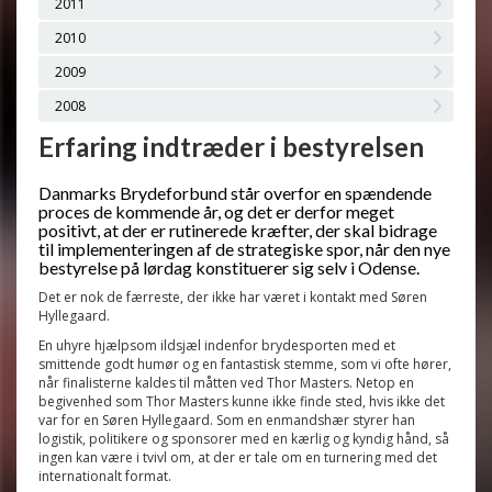
2011
2010
2009
2008
Erfaring indtræder i bestyrelsen
Danmarks Brydeforbund står overfor en spændende
proces de kommende år, og det er derfor meget
positivt, at der er rutinerede kræfter, der skal bidrage
til implementeringen af de strategiske spor, når den nye
bestyrelse på lørdag konstituerer sig selv i Odense.
Det er nok de færreste, der ikke har været i kontakt med Søren
Hyllegaard.
En uhyre hjælpsom ildsjæl indenfor brydesporten med et
smittende godt humør og en fantastisk stemme, som vi ofte hører,
når finalisterne kaldes til måtten ved Thor Masters. Netop en
begivenhed som Thor Masters kunne ikke finde sted, hvis ikke det
var for en Søren Hyllegaard. Som en enmandshær styrer han
logistik, politikere og sponsorer med en kærlig og kyndig hånd, så
ingen kan være i tvivl om, at der er tale om en turnering med det
internationalt format.