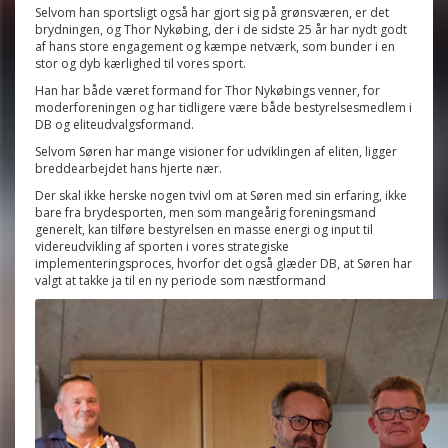
Selvom han sportsligt også har gjort sig på grønsværen, er det
brydningen, og Thor Nykøbing, der i de sidste 25 år har nydt godt
af hans store engagement og kæmpe netværk, som bunder i en
stor og dyb kærlighed til vores sport.
Han har både været formand for Thor Nykøbings venner, for
moderforeningen og har tidligere være både bestyrelsesmedlem i
DB og eliteudvalgsformand.
Selvom Søren har mange visioner for udviklingen af eliten, ligger
breddearbejdet hans hjerte nær.
Der skal ikke herske nogen tvivl om at Søren med sin erfaring, ikke
bare fra brydesporten, men som mangeårig foreningsmand
generelt, kan tilføre bestyrelsen en masse energi og input til
videreudvikling af sporten i vores strategiske
implementeringsproces, hvorfor det også glæder DB, at Søren har
valgt at takke ja til en ny periode som næstformand