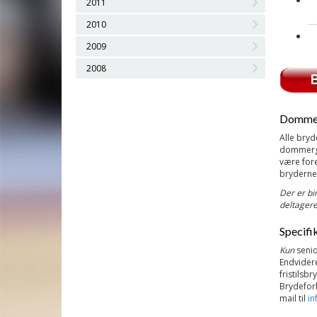
2011
2010
2009
2008
Domme
Alle bry
dommerge
være fore
bryderne
Der er bi
deltagere
Specifik
Kun
senio
Endvidere
fristilsb
Brydeforb
mail til
in