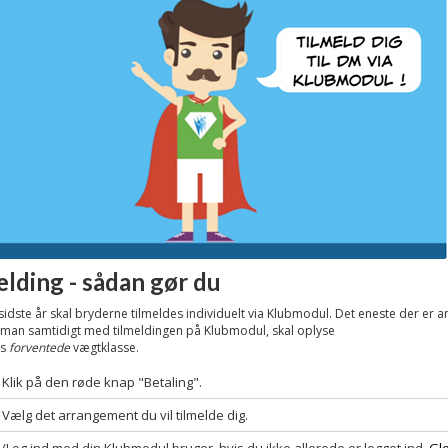
elding - sådan gør du
idste år skal bryderne tilmeldes individuelt via Klubmodul. Det eneste der er 
at man samtidigt med tilmeldingen på Klubmodul, skal oplyse
ns
forventede
vægtklasse.
Klik på den røde knap "Betaling".
Vælg det arrangement du vil tilmelde dig.
(Log ind med din Klubmodul bruger, hvis du ikke allerede er logget ind.
Gl