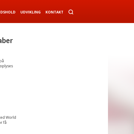
NDSHOLD
UDVIKLING
KONTAKT
aber
 på
 oplyses
ited World
r få