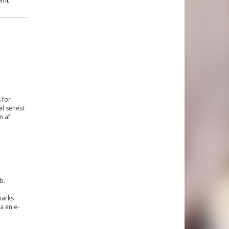
 for
l senest
n af
b.
marks
a en e-