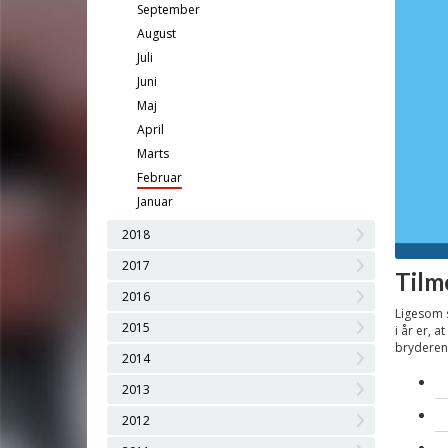
September
August
Juli
Juni
Maj
April
Marts
Februar
Januar
2018
2017
Tilm
2016
Ligesom s
2015
i år er, 
brydere
2014
2013
2012