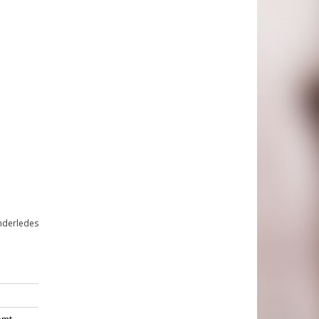
anderledes
emt