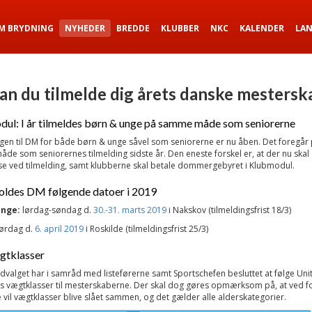
M BRYDNING
NYHEDER
BREDDE
KLUBBER
NKC
KALENDER
LA
an du tilmelde dig årets danske mestersk
ul: I år tilmeldes børn & unge på samme måde som seniorerne
gen til DM for både børn & unge såvel som seniorerne er nu åben. Det foregår
e som seniorernes tilmelding sidste år. Den eneste forskel er, at der nu skal
se ved tilmelding, samt klubberne skal betale dommergebyret i Klubmodul.
oldes DM følgende datoer i 2019
unge:
lørdag-søndag d.
30.-31. marts 2019
i Nakskov (tilmeldingsfrist 18/3)
ørdag d.
6. april 2019
i Roskilde (tilmeldingsfrist 25/3)
gtklasser
udvalget har i samråd med listeførerne samt
Sportschef
en besluttet at følge Un
s vægtklasser til mesterskaberne.
Der skal dog gøres opmærksom på, at ved fo
 vil vægtklasser blive slået sammen, og det gælder alle alderskategorier.