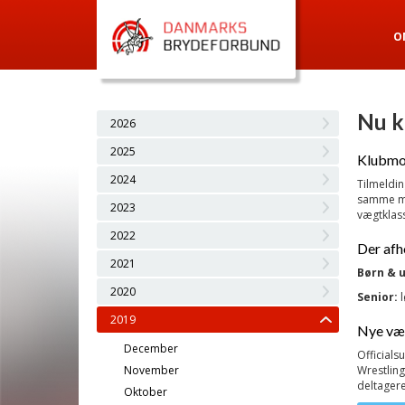
O
Nu k
2026
2025
Klubmod
2024
Tilmeldin
samme måd
2023
vægtklas
2022
Der afh
2021
Børn & 
2020
Senior:
l
2019
Nye væ
December
Officials
November
Wrestling
deltagere
Oktober