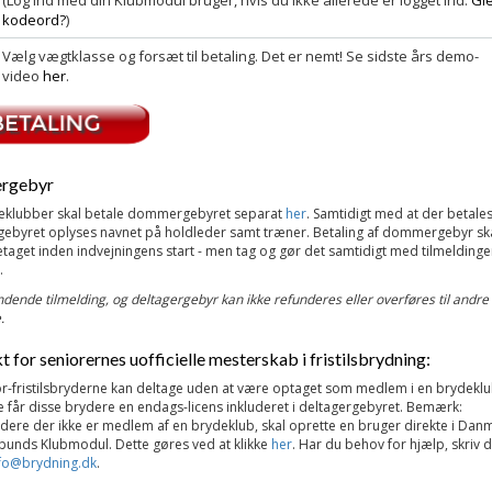
kodeord?
)
Vælg vægtklasse og forsæt til betaling. Det er nemt! Se sidste års demo-
video
her
.
rgebyr
deklubber skal betale dommergebyret separat
her
. Samtidigt med at der betales
byret oplyses navnet på holdleder samt træner. Betaling af d
ommergebyr ska
taget inden indvejningens start - men tag og gør det samtidigt med tilmeldinge
.
ndende tilmelding, og deltagergebyr kan ikke refunderes eller overføres til andre
.
t for seniorernes uofficielle mesterskab i fristilsbrydning:
r-
fristilsbryderne kan deltage uden at være optaget som medlem i en brydeklu
 får disse brydere en endags-licens inkluderet i deltagergebyret. Bemærk:
rydere der ikke er medlem af en brydeklub, skal oprette en bruger direkte i Dan
unds Klubmodul. Dette gøres ved at klikke
her
. Har du behov for hjælp, skriv d
fo@brydning.dk
.