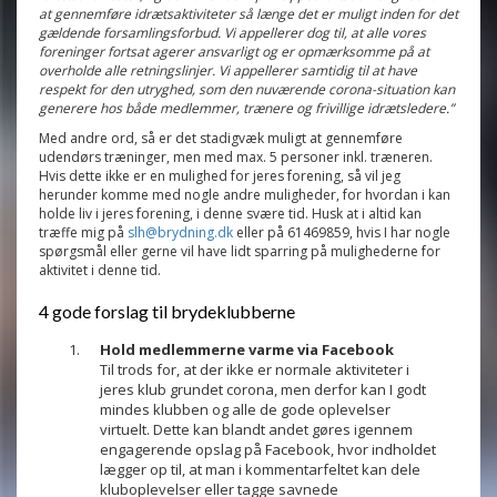
at gennemføre idrætsaktiviteter så længe det er muligt inden for det
gældende forsamlingsforbud. Vi appellerer dog til, at alle vores
foreninger fortsat agerer ansvarligt og er opmærksomme på at
overholde alle retningslinjer. Vi appellerer samtidig til at have
respekt for den utryghed, som den nuværende corona-situation kan
generere hos både medlemmer, trænere og frivillige idrætsledere.”
Med andre ord, så er det stadigvæk muligt at gennemføre
udendørs træninger, men med max. 5 personer inkl. træneren.
Hvis dette ikke er en mulighed for jeres forening, så vil jeg
herunder komme med nogle andre muligheder, for hvordan i kan
holde liv i jeres forening, i denne svære tid. Husk at i altid kan
træffe mig på
slh@brydning.dk
eller på 61469859, hvis I har nogle
spørgsmål eller gerne vil have lidt sparring på mulighederne for
aktivitet i denne tid.
4 gode forslag til brydeklubberne
Hold medlemmerne varme via Facebook
Til trods for, at der ikke er normale aktiviteter i
jeres klub grundet corona, men derfor kan I godt
mindes klubben og alle de gode oplevelser
virtuelt. Dette kan blandt andet gøres igennem
engagerende opslag på Facebook, hvor indholdet
lægger op til, at man i kommentarfeltet kan dele
kluboplevelser eller tagge savnede