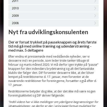
2011
2010
2009
2008
Nyt fra udviklingskonsulenten
Der er forsat trykket på pauseknappen og årets første
tid må gå med online træning og udendørstræning -
med max. 5 deltagere
Efter endnu et pressemøde med nedslående nyheder, ser vi
desværre ind i en periode, som leder triste tanker tilbage til
februar og marts måned 2020. Vi må derfor igen trykke på ”pause”
knappen for den indendørs brydetræning og alt det fantastiske
klubliv der følger den. DIF forventer desværre ikke, at der bliver
lempet på restriktionerne d. 17. januar, men forventer at de
nuværende restriktioner for foreningerne, forsætter også efter d.
17. januar.
Restriktionerne betyder dog ikke, at der slet ikke må være nogen
foreningsaktivitet og DIF skriver følgende:
”Indtil videre har vi ikke meldinger om yderligere begrænsninger for
idrætsaktiviteter, og derfor er der i princippet fortsat mulighed for