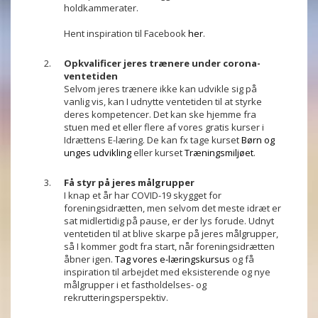
holdkammerater.
Hent inspiration til Facebook
her
.
Opkvalificer jeres trænere under corona-
ventetiden
Selvom jeres trænere ikke kan udvikle sig på
vanlig vis, kan I udnytte ventetiden til at styrke
deres kompetencer. Det kan ske hjemme fra
stuen med et eller flere af vores gratis kurser i
Idrættens E-læring. De kan fx tage kurset
Børn og
unges udvikling
eller kurset
Træningsmiljøet
.
Få styr på jeres målgrupper
I knap et år har COVID-19 skygget for
foreningsidrætten, men selvom det meste idræt er
sat midlertidig på pause, er der lys forude. Udnyt
ventetiden til at blive skarpe på jeres målgrupper,
så I kommer godt fra start, når foreningsidrætten
åbner igen.
Tag vores e-læringskursus
og få
inspiration til arbejdet med eksisterende og nye
målgrupper i et fastholdelses- og
rekrutteringsperspektiv.