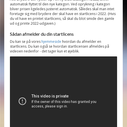
automatisk flyttet til den nye kategori. Ved oprykning i kategori
bliver prisen ligeledes justeret automatisk. Således skal man intet
foretage sig med brydere der skal have en startlicens i 2022. (Hvis
du vil have en printet startlicens, så skal du blot smide den gamle
ud og printe 2022-udgaven.)
Sådan afmelder du din startlicens
Du kan se på vores
hjemmeside
hvordan du afmelder en
startlicens. Du kan også se hvordan startlicensen afmeldes på
videoen nedenfor - det tager kun et øjeblik.