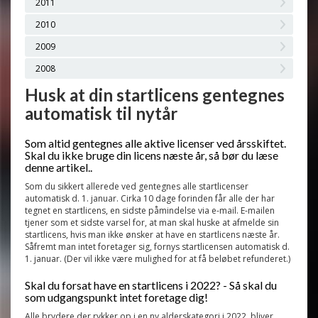
2011
2010
2009
2008
Husk at din startlicens gentegnes
automatisk til nytår
Som altid gentegnes alle aktive licenser ved årsskiftet.
Skal du ikke bruge din licens næste år, så bør du læse
denne artikel..
Som du sikkert allerede ved gentegnes alle startlicenser
automatisk d. 1. januar. Cirka 10 dage forinden får alle der har
tegnet en startlicens, en sidste påmindelse via e-mail. E-mailen
tjener som et sidste varsel for, at man skal huske at afmelde sin
startlicens, hvis man ikke ønsker at have en startlicens næste år.
Såfremt man intet foretager sig, fornys startlicensen automatisk d.
1. januar. (Der vil ikke være mulighed for at få beløbet refunderet.)
Skal du forsat have en startlicens i 2022? - Så skal du
som udgangspunkt intet foretage dig!
Alle brydere der rykker op i en ny alderskategori i 2022, bliver