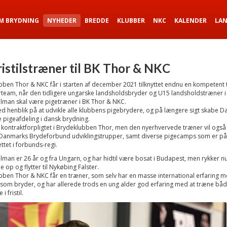
M BRYDNING
NYHEDER
BREDDE
KLUBBER
NKC
KALENDER
LA
ristilstræner til BK Thor & NKC
ben Thor & NKC får i starten af december 2021 tilknyttet endnu en kompetent t
rteam, når den tidligere ungarske landsholdsbryder og U15 landsholdstræner i
lman skal være pigetræner i BK Thor & NKC.
d henblik på at udvikle alle klubbens pigebrydere, og på længere sigt skabe 
 pigeafdeling i dansk brydning.
 kontraktforpligtet i Brydeklubben Thor, men den nyerhvervede træner vil også
 Danmarks Brydeforbund udviklingstrupper, samt diverse pigecamps som er på
tet i forbunds-regi.
lman er 26 år og fra Ungarn, og har hidtil være bosat i Budapest, men rykker n
e op og flytter til Nykøbing Falster.
ben Thor & NKC får en træner, som selv har en masse international erfaring m
som bryder, og har allerede trods en ung alder god erfaring med at træne båd
i fristil.