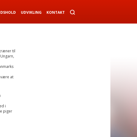
NDSHOLD
UDVIKLING
KONTAKT
ræner til
 Ungarn,
Danmarks
 være at
u
ed i
e piger