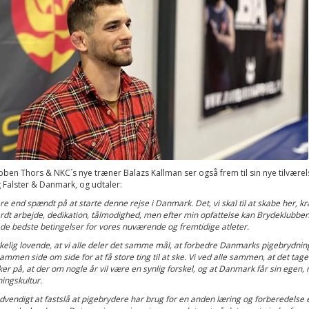
ben Thors & NKC´s nye træner Balazs Kallman ser også frem til sin nye tilværels
 Falster & Danmark, og udtaler:
re end spændt på at starte denne rejse i Danmark. Det, vi skal til at skabe her, k
dt arbejde, dedikation, tålmodighed, men efter min opfattelse kan Brydeklubbe
de bedste betingelser for vores nuværende og fremtidige atleter.
rkelig lovende, at vi alle deler det samme mål, at forbedre Danmarks pigebrydning,
ammen side om side for at få store ting til at ske. Vi ved alle sammen, at det tage
kker på, at der om nogle år vil være en synlig forskel, og at Danmark får sin egen, 
ingskultur.
dvendigt at fastslå at pigebrydere har brug for en anden læring og forberedelse 