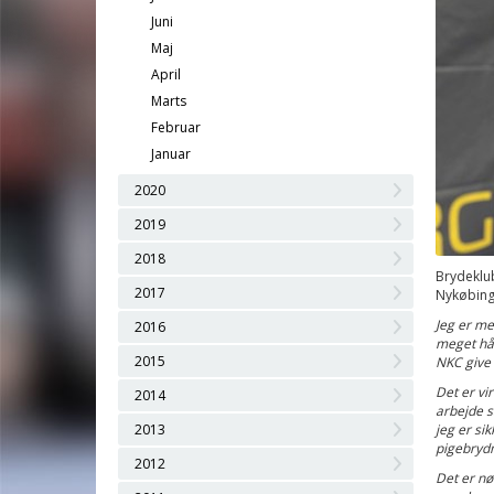
Juni
Maj
April
Marts
Februar
Januar
2020
2019
2018
Brydeklub
2017
Nykøbing
Jeg er me
2016
meget hår
2015
NKC give 
Det er vi
2014
arbejde s
2013
jeg er si
pigebrydn
2012
Det er nø