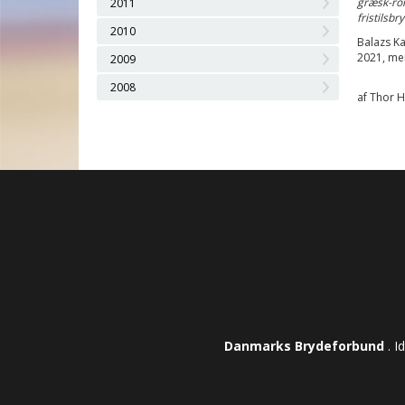
græsk-rom
2011
fristilsbr
2010
Balazs Ka
2021, men
2009
2008
af Thor H
Danmarks Brydeforbund
. I