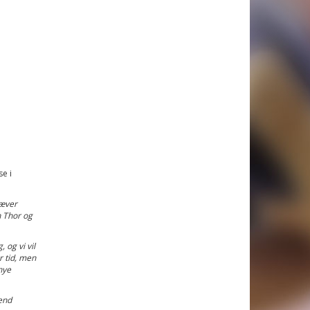
e i
ræver
n Thor og
 og vi vil
r tid, men
nye
end