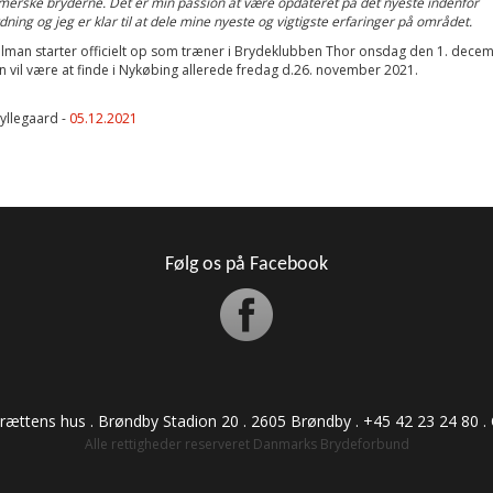
erske bryderne. Det er min passion at være opdateret på det nyeste indenfor
ydning og jeg er klar til at dele mine nyeste og vigtigste erfaringer på området.
lman starter officielt op som træner i Brydeklubben Thor onsdag den 1. dece
 vil være at finde i Nykøbing allerede fredag d.26. november 2021.
yllegaard -
05.12.2021
Følg os på Facebook
drættens hus . Brøndby Stadion 20 . 2605 Brøndby . +45 42 23 24 80 . CVR:
Alle rettigheder reserveret Danmarks Brydeforbund