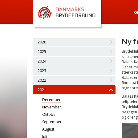
O
Ny f
2026
Brydeklub
2025
sit træne
2024
Balazs Ka
Det er me
2023
stærkeste
Balazs er
2022
finde på
tegnebræt
2021
Balazs Ka
December
teltpælen
Brydeklub
November
bagagen 
Oktober
og drenge 
September
August
Juli