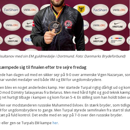
isultanov med sin EM guldmedalje i Dortmund. Foto: Danmarks Brydeforbund)
æmpede sig til finalen efter tre sejre fredag
tede han dagen ud med en sikker sejr på 9-0 over armenske Vigen Nazaryan, s
e har vundet medaljer ved både VM og EM for ungdomsbrydere.
len blev en noget anderledes kamp. Her startede Turpal rigtig dårligt ud og kom
0 mod Dzmitry Salauyanau fra Belarus. Men med hård fight og god teknik kæm
g ret hurtigt tilbage i kampen og kom foran 5-4. En stilling som han holdt tiden u
alen var modstanderen russiske Muhammed Evloev. En stærk bryder, som tidlig
 for ungdomsbrydere to gange. Men Turpal styrede semifinalen fra start til slut
 tæt på fuld kontrol. Det endte med en sejr på 7-0 over den russiske bryder.
e eller gen-se Turpals EM kampe
her
.