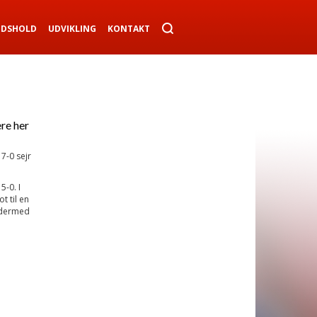
NDSHOLD
UDVIKLING
KONTAKT
re her
7-0 sejr
5-0. I
 til en
 dermed