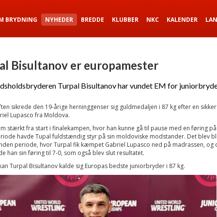
M BRYDNING
NYHEDER
BREDDE
KLUBBER
NKC
KALENDER
LA
al Bisultanov er europamester
dsholdsbryderen Turpal Bisultanov har vundet EM for juniorbryde
ten sikrede den 19-årige herninggenser sig guldmedaljen i 87 kg efter en sikker 
riel Lupasco fra Moldova.
m stærkt fra start i finalekampen, hvor han kunne gå til pause med en føring på 
iode havde Tupal fuldstændig styr på sin moldoviske modstander. Det blev blot
 anden periode, hvor Turpal fik kæmpet Gabriel Lupasco ned på madrassen, og
 han sin føring til 7-0, som også blev slut resultatet.
n Turpal Bisultanov kalde sig Europas bedste juniorbryder i 87 kg.