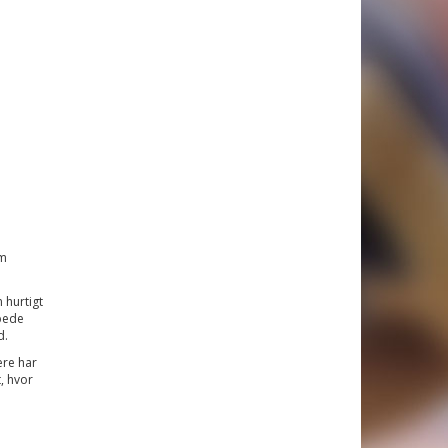
om
 hurtigt
pede
d.
ere har
, hvor