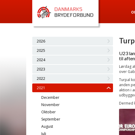
O
Turp
2026
2025
U23 lan
til aften
2024
Lørdag af
2023
over Gab
2022
Turpal ko
anden per
2021
aktion i
udbyggede
December
Dermed ka
November
Oktober
September
August
Juli