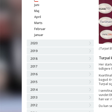
Juni
Maj
April
Marts
Februar
Januar
2020
(Turpal B
2019
Turpal k
2018
Her star
2017
tidliger
2016
Kvartfina
bagud 4-
2015
Turpal si
2014
I semifin
vundet EM
2013
han var i
2012
Du kan s