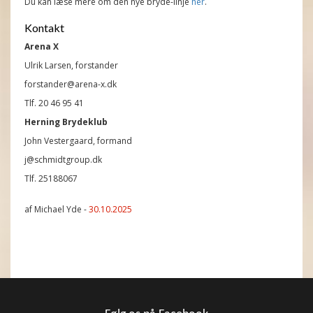
Du kan læse mere om den nye bryde-linje
her
.
Kontakt
Arena X
Ulrik Larsen, forstander
forstander@arena-x.dk
Tlf. 20 46 95 41
Herning Brydeklub
John Vestergaard, formand
j@schmidtgroup.dk
Tlf. 25188067
af Michael Yde -
30.10.2025