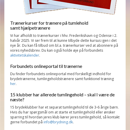
Trænerkurser for trænere på tumlehold
samt hjælpetrænere
Vi har afholdt to trænerkurser i hhv. Frederikshavn og Odense i 2.
halvår 2025. Vi ser frem til at kunne tilbyde dette kursus igen i det
nye år. Du kan få tilbud om bl.a. trænerkurser ved at abonnere på
vores nyhedsbrev. Du kan også holde øje på forbundets
aktivitetskalender
.
Forbundets onlineportal til trænerne
Du finder forbundets onlineportal med forskelligt indhold for
brydetrænerne, tumlingeholdstrænere samt funktionel træning
her
.
15 klubber har allerede tumlingehold – skal I være de
næste?
15 brydeklubber har et separat tumlingehold til de 3-6 årige børn.
Hvis du har spørgsmål om at starte et tumlingehold eller ønsker
sparring til hvordan jeres klub kører jeres tumlingehold, så kontakt
gerne forbundet på
info@brydning.dk
.