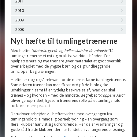
2011
2010
2009
2008
Nyt hæfte til tumlingetrænerne
Med hæftet
“Motorik, glæde og fællesskab for de mindste”
får
tumlingetrænerne et nyt og praktisk værktøj i hånden. For
hjælpetrænere og nye trænere giver materialet et godt overblik
over arbejdet med de yngste børn og de grundlæggende
principper bag træningen.
Hæftet er dog også relevant for de mere erfarne tumlingetrænere.
Som erfaren træner kan man få sat ord på de biologiske
udviklingstrin samt få en tydelig beskrivelse af, hvad der skal
trænes – og hvordan – med de mindste. Begrebet
“Kroppens ABC”
bliver genopfrisket, ligesom trænerens rolle på et tumlingehold
forklares mere præcist.
Derudover arbejder vi i hæftet videre med overgangen fra
tumlingehold til almindelig børnebrydning – en overgang som i
flere klubber har vist sig udfordrende. Her deler vi erfaringer og
gode råd fra de klubber, der har fundet en velfungerende løsning.