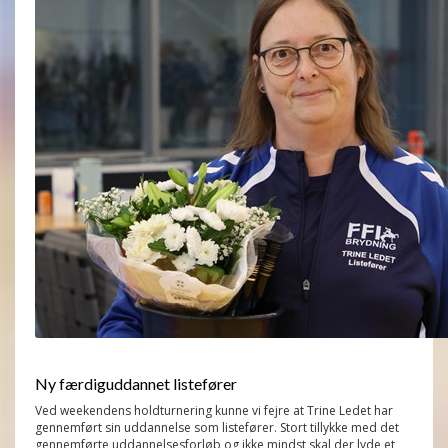
Ny færdiguddannet listefører
Ved weekendens holdturnering kunne vi fejre at Trine Ledet har
gennemført sin uddannelse som listefører. Stort tillykke med det
gennemførte uddannelsesforløb og ikke mindst skal der lyde et