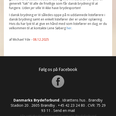
generelt "tak" til alle de frivillige som får dansk brydning til at
fungere. Uden jer ville Vi ikke have brydesporten!
I dansk brydning er Vi således oppe på ni uddannede listeførere i
dansk brydning samt en enkelt listefører der er under oplæring.
Hvis du har lyst til at give en hånd med som listefører en dag, er du
velkommen til at kontakte Lene Søberg
her
.
af Michael Yde -
08.12.2025
Følg os på Facebook
Danmarks Brydeforbund
. Idrættens hus . Brøndby
Stadion 20 . 2605 Brøndby . +45 42 23 24 80 . CVR: ​​​​​​75 29
93 11 .
Send en mail
Alle rettigheder reserveret Danmarks Brydeforbund