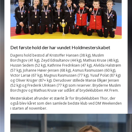
Det første hold der har vundet Holdmesterskabet
Dagens hold bestod af Kristoffer Hansen (38 kg), Muslim
Borchigov (41 kg), Zeyd Edisultanov (44 kg), Mathias Kruse (48 kg),
Hussin Sedem (52 kg), Kathrine Fredriksen (47 kg), Alvilda Halstrøm
(57 kg), Johanne Høier-Jensen (68 kg), Asmus Rasmussen (60 kg),
Victor Larsø (67 kg), Magnus Rasmussen (77 kg), Yusuf Polat (87 kg)
og Oliver Krüger (87+ kg). Derudover stillede Manse Elkjær Jensen
(52 kg) og Frederik Ulriksen (77 kg) som reserver. Bryderne Muslim
Borchigov og Mathias Kruse var udlånt af brydeklubben AK Frem.
Mesterskabet afrunder et stærkt år for Brydeklubben Thor, der
også blev kåret som den samlede bedste klub ved DM Weekenden
i starten af november.