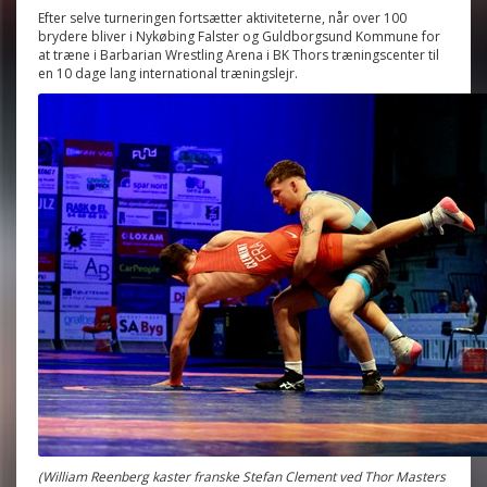
Efter selve turneringen fortsætter aktiviteterne, når over 100
brydere bliver i Nykøbing Falster og Guldborgsund Kommune for
at træne i Barbarian Wrestling Arena i BK Thors træningscenter til
en 10 dage lang international træningslejr.
(William Reenberg kaster franske Stefan Clement ved Thor Masters