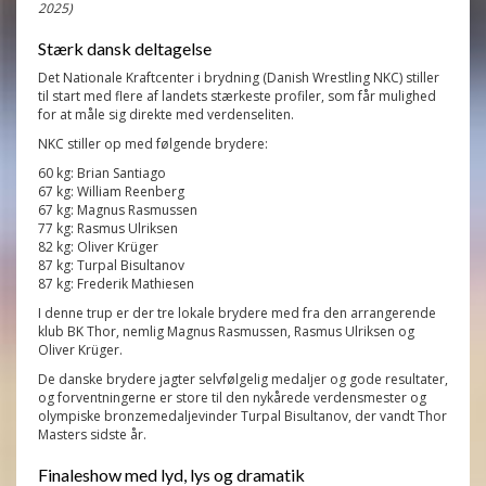
2025)
Stærk dansk deltagelse
Det Nationale Kraftcenter i brydning (Danish Wrestling NKC) stiller
til start med flere af landets stærkeste profiler, som får mulighed
for at måle sig direkte med verdenseliten.
NKC stiller op med følgende brydere:
60 kg: Brian Santiago
67 kg: William Reenberg
67 kg: Magnus Rasmussen
77 kg: Rasmus Ulriksen
82 kg: Oliver Krüger
87 kg: Turpal Bisultanov
87 kg: Frederik Mathiesen
I denne trup er der tre lokale brydere med fra den arrangerende
klub BK Thor, nemlig Magnus Rasmussen, Rasmus Ulriksen og
Oliver Krüger.
De danske brydere jagter selvfølgelig medaljer og gode resultater,
og forventningerne er store til den nykårede verdensmester og
olympiske bronzemedaljevinder Turpal Bisultanov, der vandt Thor
Masters sidste år.
Finaleshow med lyd, lys og dramatik