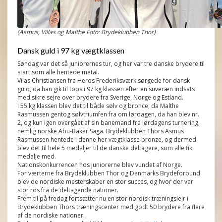
(Asmus, Villas og Malthe Foto: Brydeklubben Thor)
Dansk guld i 97 kg vægtklassen
Søndag var det så juniorernes tur, og her var tre danske brydere til
start som alle hentede metal.
Vilas Christiansen fra Heros Frederiksværk sørgede for dansk
guld, da han gik til tops i 97 kg klassen efter en suveræn indsats
med sikre sejre over brydere fra Sverige, Norge og Estland.
I 55 kg klassen blev det til både sølv og bronce, da Malthe
Rasmussen gentog sølvtriumfen fra om lørdagen, da han blev nr.
2, og kun igen overgået af sin banemand fra lørdagens turnering,
nemlig norske Abu-Bakar Saga. Brydeklubben Thors Asmus
Rasmussen hentede i denne her vægtklasse bronze, og dermed
blev det til hele 5 medaljer til de danske deltagere, som alle fik
medalje med.
Nationskonkurrencen hos juniorerne blev vundet af Norge.
For værterne fra Brydeklubben Thor og Danmarks Brydeforbund
blev de nordiske mesterskaber en stor succes, og hvor der var
stor ros fra de deltagende nationer.
Frem til på fredag fortsætter nu en stor nordisk træningslejr i
Brydeklubben Thors træningscenter med godt 50 brydere fra flere
af de nordiske nationer.