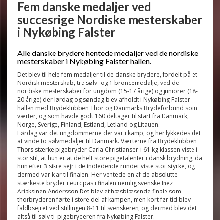
Fem danske medaljer ved
succesrige Nordiske mesterskaber
i Nykøbing Falster
Alle danske brydere hentede medaljer ved de nordiske
mesterskaber i Nykøbing Falster hallen.
Det blev til hele fem medaljer til de danske brydere, fordelt på et
Nordisk mesterskab, tre sølv- og 1 broncemedalje, ved de
nordiske mesterskaber for ungdom (15-17 årige) og juniorer (18-
20 årige) der lørdag og søndag blev afholdt i Nykøbing Falster
hallen med Brydeklubben Thor og Danmarks Brydeforbund som
værter, og som havde godt 160 deltager til start fra Danmark,
Norge, Sverige, Finland, Estland, Letland og Litauen.
Lørdag var det ungdommerne der var i kamp, og her lykkedes det
at vinde to sølvmedaljer til Danmark. Værterne fra Brydeklubben
Thors stærke pigebryder Carla Christiansen i 61 kg klassen viste i
stor stil, at hun er at de helt store pigetalenter i dansk brydning, da
hun efter 3 sikre sejr i de indledende runder viste stor styrke, og
dermed var klar til finalen. Her ventede en af de absolutte
stærkeste bryder i europas i finalen nemlig svenske Inez
Ariaksinen Andersson Det blev et hæsblæsende finale som
thorbryderen førte i store del af kampen, men kort før tid blev
faldbsejret ved stillingen 8-11 til svenskeren, og dermed blev det
altså til sølv til pigebryderen fra Nykøbing Falster.