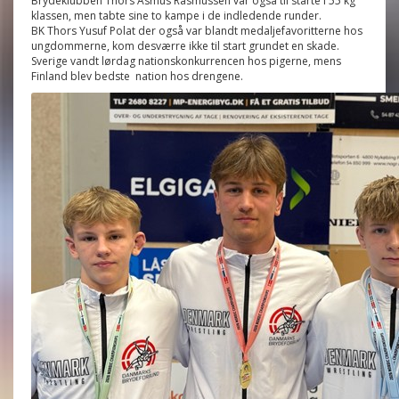
Brydeklubben Thors Asmus Rasmussen var også til starte i 55 kg
klassen, men tabte sine to kampe i de indledende runder.
BK Thors Yusuf Polat der også var blandt medaljefavoritterne hos
ungdommerne, kom desværre ikke til start grundet en skade.
Sverige vandt lørdag nationskonkurrencen hos pigerne, mens
Finland blev bedste nation hos drengene.