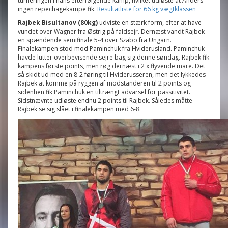
turneringen i hans efterfølgende kamp, hvilket udløste at Anders
ingen repechagekampe fik.
Resultatliste for 66 kg vægtklassen
Rajbek Bisultanov
(80kg)
udviste en stærk form, efter at have
vundet over Wagner fra Østrig på faldsejr. Dernæst vandt Rajbek
en spændende semifinale 5-4 over Szabo fra Ungarn.
Finalekampen stod mod Paminchuk fra Hviderusland. Paminchuk
havde lutter overbevisende sejre bag sig denne søndag. Rajbek fik
kampens første points, men røg dernæst i 2 x flyvende mare. Det
så skidt ud med en
8-2
føring til Hviderusseren, men det lykkedes
Rajbek at komme på ryggen af modstanderen til 2 points og
sidenhen fik Paminchuk en tiltrængt advarsel for passitivitet.
Sidstnævnte udløste endnu 2 points til Rajbek. Således måtte
Rajbek se sig slået i finalekampen med 6-8.