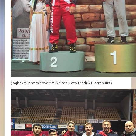
(Rajbek til præmieoverrækkelsen. Foto Fredrik Bjerrehuus.)