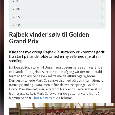
2011
2010
2009
2008
Rajbek vinder sølv til Golden
Grand Prix
Klassens nye dreng Rajbek Bisultanov er kommet godt
fra start på landsholdet, med en ny sølvmedalje til sin
samling
Et tilbageblik på turen til Ungarn må opsummeres som værende
en blandet fornøjelse. Allerede inden afgang var der mandefald i
form af Tobias Fonnesbek måtte melde afbud pga sygdom.
Dernæst trænede Mark O. ganske vist med på den internationale
træningssamling i Tata, men måtte desværre springe Golden
Grand Prix-stævnet over, eftersom Mark endnu ikke er blevet sin
hjernerystelse kvit.
Mark O. forventer dog atter at være klar på
hjemmebane til
Thor Masters
d. 20. februar.