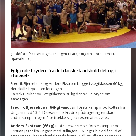
(Holdfoto fra træningssamlingen i Tata, Ungarn. Foto: Fredrik
Bjerrehuus.)
Følgende brydere fra det danske landshold deltog i
stævnet:
Fredrik Bjerrehuus og
Anders Ekstrøm
begge i vægtklassen
66 kg,
der skulle bryde om lørdagen.
Rajbek Bisultanov
i vægtklassen
80 kg der skulle bryde om
søndagen.
Fredrik Bjerrehuus (66kg)
vandt sin første kamp mod Kottes fra
Ungarn med 13-4! Desværre fik Fredrik pådraget sig en skade
under kampen, og måtte trække sig fra resten af stævnet.
Anders Ekstrøm
(66kg)
tabte desværre sin første kamp, mod
Kristian Jäger fra Ungarn med stillingen 0-6. Jäger blev slået ud af