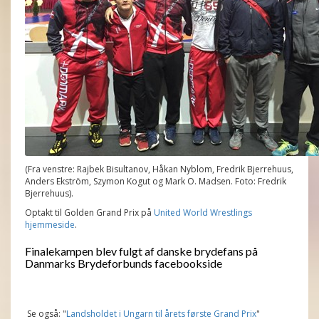
(Fra venstre: Rajbek Bisultanov, Håkan Nyblom, Fredrik Bjerrehuus,
Anders Ekström, Szymon Kogut og Mark O. Madsen. Foto: Fredrik
Bjerrehuus).
Optakt til Golden Grand Prix på
United World Wrestlings
hjemmeside
.
Finalekampen blev fulgt af danske brydefans på
Danmarks Brydeforbunds facebookside
Se også: "
Landsholdet i Ungarn til årets første Grand Prix
"